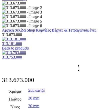
Αρχική σελίδα
Shop
Κορνίζες
Βέργες & Τετραγωνισμένες
313.673.000
313.181.000
Back to products
313.753.000
313.673.000
Σαμπανιζέ
Χρώμα
30 mm
Πλάτος
30 mm
Ύψος