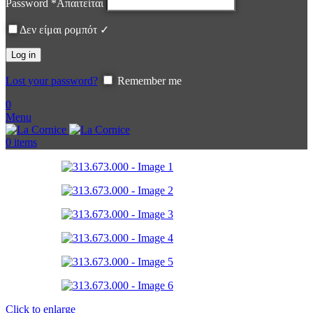
Password
*
Απαιτείται
Δεν είμαι ρομπότ ✓
Log in
Lost your password?
Remember me
0
Menu
0
items
Click to enlarge