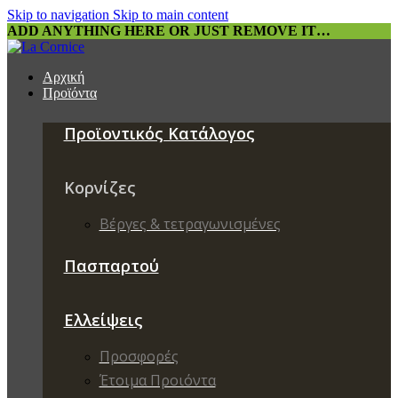
Skip to navigation
Skip to main content
ADD ANYTHING HERE OR JUST REMOVE IT…
Αρχική
Προϊόντα
Προϊοντικός Κατάλογος
Κορνίζες
Βέργες & τετραγωνισμένες
Πασπαρτού
Ελλείψεις
Προσφορές
Έτοιμα Προιόντα