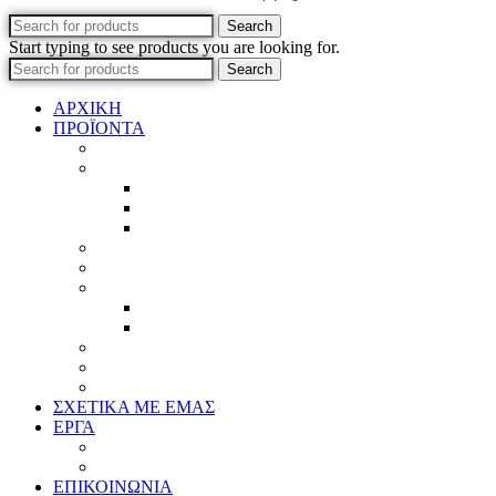
Search
Start typing to see products you are looking for.
Search
ΑΡΧΙΚΗ
ΠΡΟΪΟΝΤΑ
Προϊοντικός Κατάλογος
Κορνίζες
Βέργες & τετραγωνισμένες
Τεχνική παλαίωση & ζωγραφική
Επιπλέον προϊόντα
Πασπαρτού
Έργα
Ελλείψεις
Προσφορές
Έτοιμα Προϊόντα
Τζάμια
Πλάτες
Καθρέπτες
ΣΧΕΤΙΚΑ ΜΕ ΕΜΑΣ
ΕΡΓΑ
Ζωγραφική
Χαρακτική
ΕΠΙΚΟΙΝΩΝΙΑ