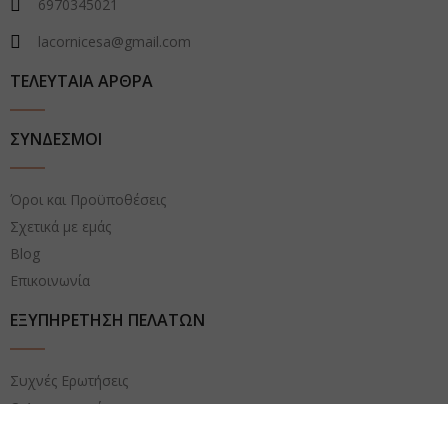
6970345021
lacornicesa@gmail.com
ΤΕΛΕΥΤΑΙΑ ΑΡΘΡΑ
ΣΥΝΔΕΣΜΟΙ
Όροι και Προϋποθέσεις
Σχετικά με εμάς
Blog
Επικοινωνία
ΕΞΥΠΗΡΕΤΗΣΗ ΠΕΛΑΤΩΝ
Συχνές Ερωτήσεις
Ο Λογαριασμός μου