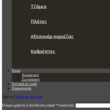
Τζάμια
Πλάτες
Αξεσουάρ κορνίζας
Καθρέπτες
Έργα
Χαρακτική
Ζωγραφική
Σχετικά με εμάς
Επικοινωνία
Sign in
Create an Account
Όνομα χρήστη ή διεύθυνση email
*
Απαιτείται