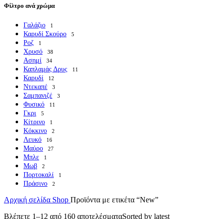
Φίλτρο ανά χρώμα
Γαλάζιο
1
Καρυδί Σκούρο
5
Ροζ
1
Χρυσό
38
Ασημί
34
Καπλαμάς Δρυς
11
Καρυδί
12
Ντεκαπέ
3
Σαμπανιζέ
3
Φυσικό
11
Γκρι
5
Κίτρινο
1
Κόκκινο
2
Λευκό
16
Μαύρο
27
Μπλε
1
Μωβ
2
Πορτοκαλί
1
Πράσινο
2
Αρχική σελίδα
Shop
Προϊόντα με ετικέτα “New”
Βλέπετε 1–12 από 160 αποτελέσματα
Sorted by latest