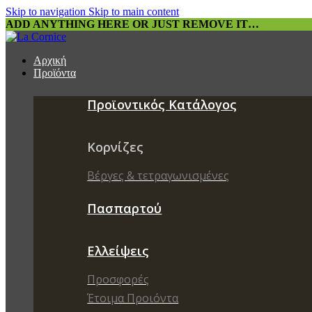
Skip to navigation
Skip to main content
ADD ANYTHING HERE OR JUST REMOVE IT…
Αρχική
Προϊόντα
Προϊοντικός Κατάλογος
Κορνίζες
Βέργες & τετραγωνισμένες
Πασπαρτού
Ελλείψεις
Προσφορές
Έτοιμα Προιόντα