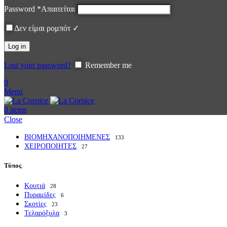
Password
*
Απαιτείται
Δεν είμαι ρομπότ ✓
Log in
Lost your password?
Remember me
0
Menu
0
items
Close
ΒΙΟΜΗΧΑΝΟΠΟΙΗΜΕΝΕΣ
133
ΧΕΙΡΟΠΟΙΗΤΕΣ
27
Τύπος
Κουτιά
28
Πυραμίδες
6
Σκοτίες
23
Τελαρόξυλα
3