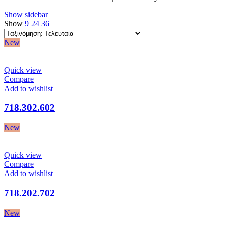
Show sidebar
Show
9
24
36
New
Quick view
Compare
Add to wishlist
718.302.602
New
Quick view
Compare
Add to wishlist
718.202.702
New