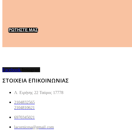
ΡΩΤΗΣΤΕ ΜΑΣ
Facebook
Instagram
ΣΤΟΙΧΕΙΑ ΕΠΙΚΟΙΝΩΝΙΑΣ
Λ. Ειρήνης 22 Ταύρος 17778
2104832565
2104810621
6970345021
lacornicesa@gmail.com