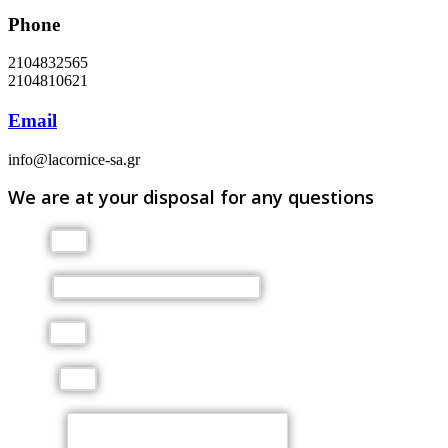
Phone
2104832565
2104810621
Email
info@lacornice-sa.gr
We are at your disposal for any questions
Name
Phone
Email
Subject