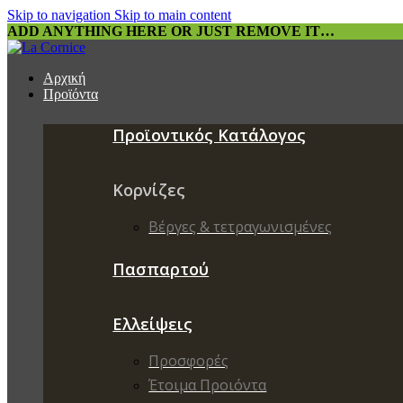
Skip to navigation
Skip to main content
ADD ANYTHING HERE OR JUST REMOVE IT…
Αρχική
Προϊόντα
Προϊοντικός Κατάλογος
Κορνίζες
Βέργες & τετραγωνισμένες
Πασπαρτού
Ελλείψεις
Προσφορές
Έτοιμα Προιόντα