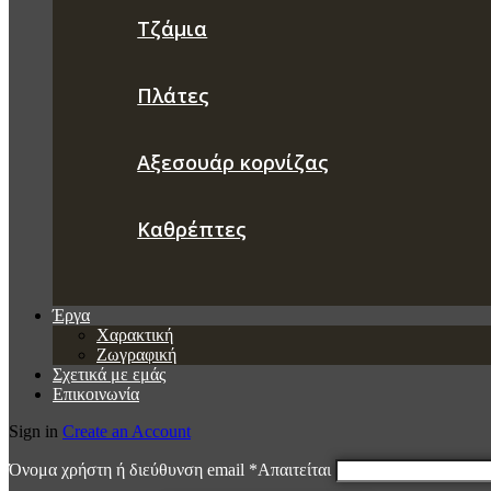
Τζάμια
Πλάτες
Αξεσουάρ κορνίζας
Καθρέπτες
Έργα
Χαρακτική
Ζωγραφική
Σχετικά με εμάς
Επικοινωνία
Sign in
Create an Account
Όνομα χρήστη ή διεύθυνση email
*
Απαιτείται