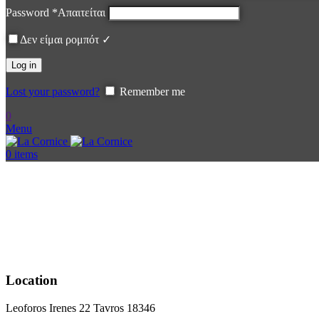
Password
*
Απαιτείται
Δεν είμαι ρομπότ ✓
Log in
Lost your password?
Remember me
0
Menu
0
items
Location
Leoforos Irenes 22 Tavros 18346