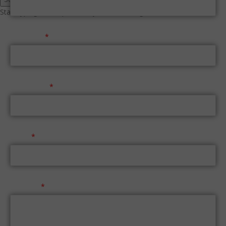
Start typing to see products you are looking for.
Επώνυμο
Τηλέφωνο
Email
Μήνυμα