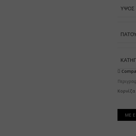
ΎΨΟΣ
ΠΑΤΟ
ΚΑΤΗΓ
Compa
Περιγρα
Κορνίζα 
ΜΕ Ε