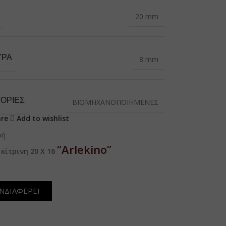
20 mm
ΎΡΑ
8 mm
ΟΡΙΕΣ
ΒΙΟΜΗΧΑΝΟΠΟΙΗΜΕΝΕΣ
re
Add to wishlist
φή
“Arlekino”
κίτρινη 20 Χ 16
ΝΔΙΑΦΕΡΕΙ