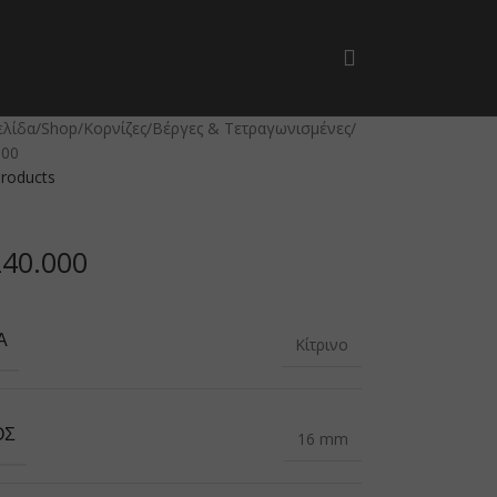
ελίδα
Shop
Κορνίζες
Βέργες & Τετραγωνισμένες
000
products
240.000
Α
Κίτρινο
ΟΣ
16 mm