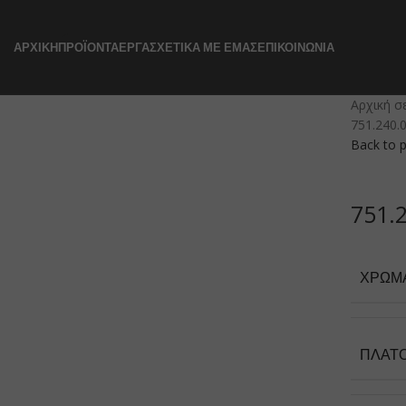
ΑΡΧΙΚΉ
ΠΡΟΪΌΝΤΑ
ΈΡΓΑ
ΣΧΕΤΙΚΆ ΜΕ ΕΜΆΣ
ΕΠΙΚΟΙΝΩΝΊΑ
Αρχική σ
751.240.
Back to 
751.
ΧΡΏΜ
ΠΛΆΤ