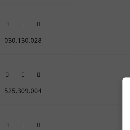
030.130.028
525.309.004