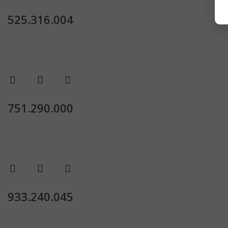
525.316.004
751.290.000
933.240.045