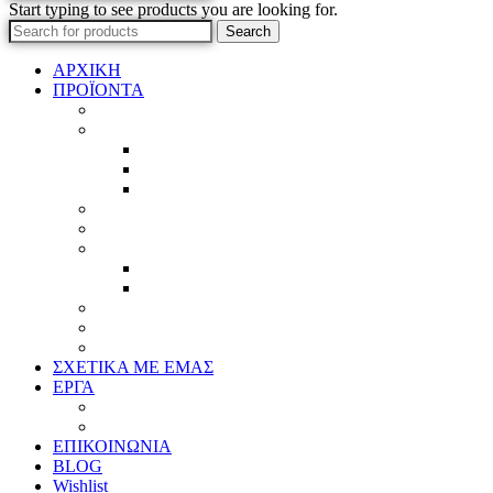
Start typing to see products you are looking for.
Search
ΑΡΧΙΚΗ
ΠΡΟΪΟΝΤΑ
Προϊοντικός Κατάλογος
Κορνίζες
Βέργες & τετραγωνισμένες
Τεχνική παλαίωση & ζωγραφική
Επιπλέον προϊόντα
Πασπαρτού
Έργα
Ελλείψεις
Προσφορές
Έτοιμα Προϊόντα
Τζάμια
Πλάτες
Καθρέπτες
ΣΧΕΤΙΚΑ ΜΕ ΕΜΑΣ
ΕΡΓΑ
Ζωγραφική
Χαρακτική
ΕΠΙΚΟΙΝΩΝΙΑ
BLOG
Wishlist