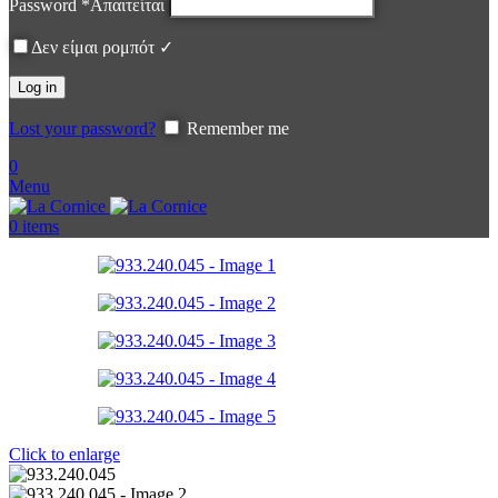
Password
*
Απαιτείται
Δεν είμαι ρομπότ ✓
Log in
Lost your password?
Remember me
0
Menu
0
items
Click to enlarge