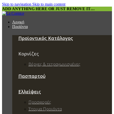
Skip to navigation
Skip to main content
ADD ANYTHING HERE OR JUST REMOVE IT…
Αρχική
Προϊόντα
Προϊοντικός Κατάλογος
Κορνίζες
Βέργες & τετραγωνισμένες
Πασπαρτού
Ελλείψεις
Προσφορές
Έτοιμα Προιόντα