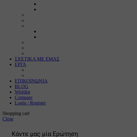
Τεχνική παλαίωση & ζωγραφική
Επιπλέον προϊόντα
Πασπαρτού
Έργα
Ελλείψεις
Προσφορές
Έτοιμα Προϊόντα
Τζάμια
Πλάτες
Καθρέπτες
ΣΧΕΤΙΚΑ ΜΕ ΕΜΑΣ
ΕΡΓΑ
Ζωγραφική
Χαρακτική
ΕΠΙΚΟΙΝΩΝΙΑ
BLOG
Wishlist
Compare
Login / Register
Shopping cart
Close
Κάντε μας μία Ερώτηση