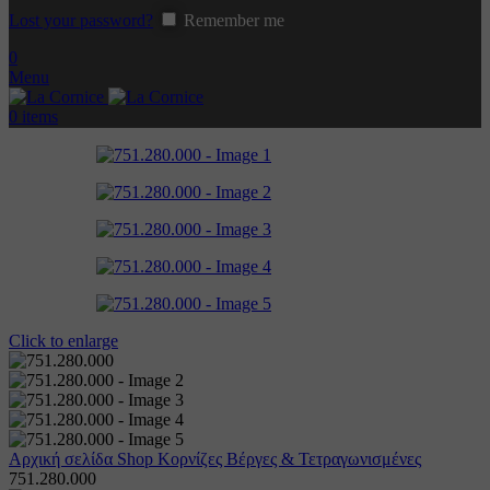
Lost your password?
Remember me
0
Menu
0
items
Click to enlarge
Αρχική σελίδα
Shop
Κορνίζες
Βέργες & Τετραγωνισμένες
751.280.000