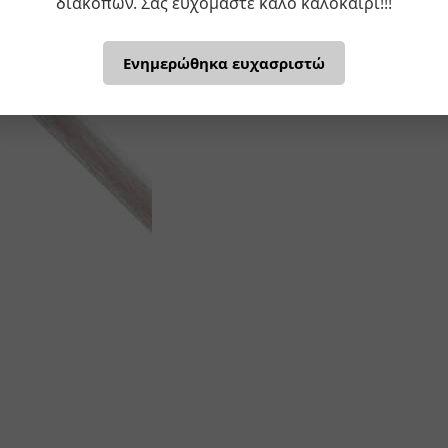
διακοπών. Σας ευχόμαστε καλό καλοκαίρι!!!
Ενημερώθηκα ευχασριστώ