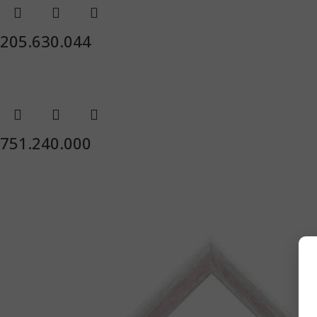
205.630.044
751.240.000