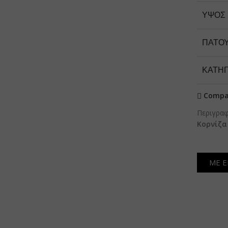
ΎΨΟΣ
ΠΑΤΟ
ΚΑΤΗΓ
Compa
Περιγρα
Κορνίζα
ΜΕ Ε