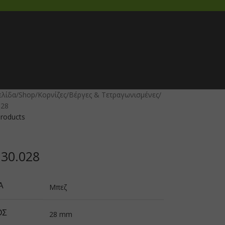
ελίδα
Shop
Κορνίζες
Βέργες & Τετραγωνισμένες
028
products
130.028
Α
Μπεζ
ΟΣ
28 mm