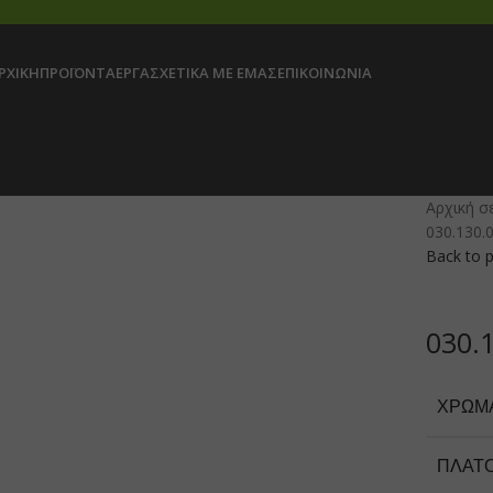
ΡΧΙΚΉ
ΠΡΟΪΌΝΤΑ
ΈΡΓΑ
ΣΧΕΤΙΚΆ ΜΕ ΕΜΆΣ
ΕΠΙΚΟΙΝΩΝΊΑ
Αρχική σ
030.130.
Back to 
030.
ΧΡΏΜ
ΠΛΆΤ