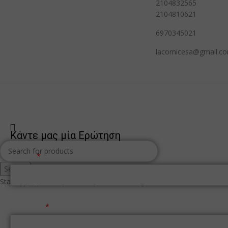
2104832565
2104810621
6970345021
lacornicesa@gmail.c
Κάντε μας μία Ερώτηση
Όνομα
Search
Start typing to see products you are looking for.
Επώνυμο