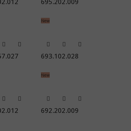
02.012
695.202.009
New
67.027
693.102.028
New
02.012
692.202.009