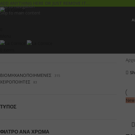
ADD ANYTHING HERE OR JUST REMOVE IT…
Skip to navigation
Skip to main content
Α
0
Menu
0
items
Αρχι
Sh
ΒΙΟΜΗΧΑΝΟΠΟΙΗΜΕΝΕΣ
315
ΧΕΙΡΟΠΟΙΗΤΕΣ
83
New
ΤΎΠΟΣ
ΦΊΛΤΡΟ ΑΝΆ ΧΡΏΜΑ