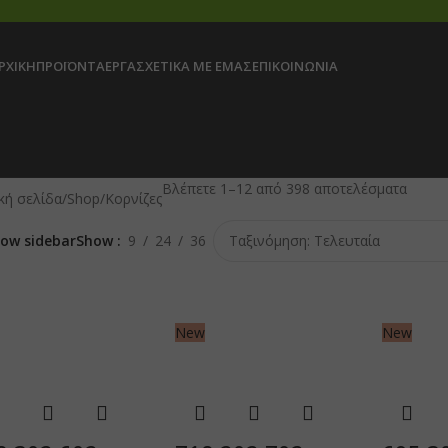
ΡΧΙΚΉ
ΠΡΟΪΌΝΤΑ
ΈΡΓΑ
ΣΧΕΤΙΚΆ ΜΕ ΕΜΆΣ
ΕΠΙΚΟΙΝΩΝΊΑ
Βλέπετε 1–12 από 398 αποτελέσματα
κή σελίδα
Shop
Κορνίζες
ow sidebar
Show
9
24
36
New
New