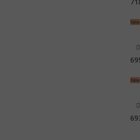
71
New
69
New
69