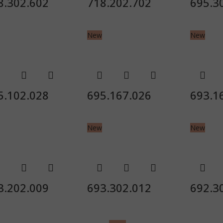
8.302.602
718.202.702
695.3
New
New
5.102.028
695.167.026
693.1
New
New
3.202.009
693.302.012
692.3