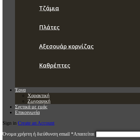
Τζάμια
Πλάτες
Αξεσουάρ κορνίζας
Καθρέπτες
Έργα
Χαρακτική
Ζωγραφική
Σχετικά με εμάς
Επικοινωνία
Sign in
Create an Account
Όνομα χρήστη ή διεύθυνση email
*
Απαιτείται