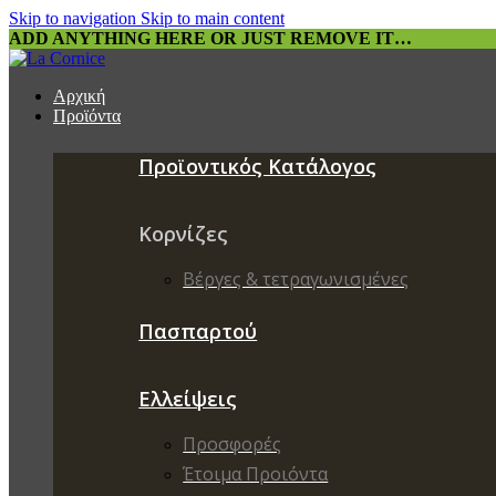
Skip to navigation
Skip to main content
ADD ANYTHING HERE OR JUST REMOVE IT…
Αρχική
Προϊόντα
Προϊοντικός Κατάλογος
Κορνίζες
Βέργες & τετραγωνισμένες
Πασπαρτού
Ελλείψεις
Προσφορές
Έτοιμα Προιόντα