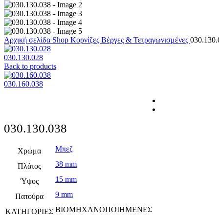
Αρχική σελίδα
Shop
Κορνίζες
Βέργες & Τετραγωνισμένες
030.130.
030.130.028
Back to products
030.160.038
030.130.038
Μπεζ
Χρώμα
38 mm
Πλάτος
15 mm
Ύψος
9 mm
Πατούρα
ΒΙΟΜΗΧΑΝΟΠΟΙΗΜΕΝΕΣ
ΚΑΤΗΓΟΡΙΕΣ