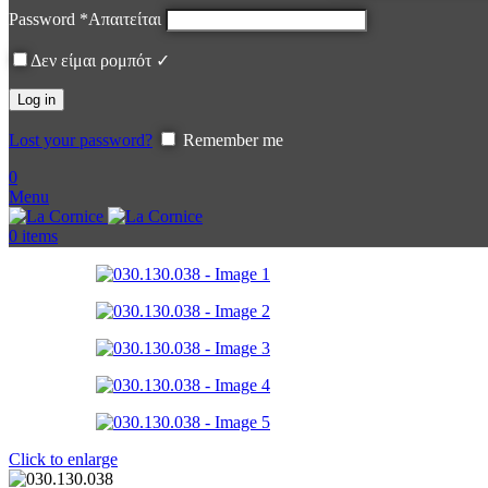
Password
*
Απαιτείται
Δεν είμαι ρομπότ ✓
Log in
Lost your password?
Remember me
0
Menu
0
items
Click to enlarge