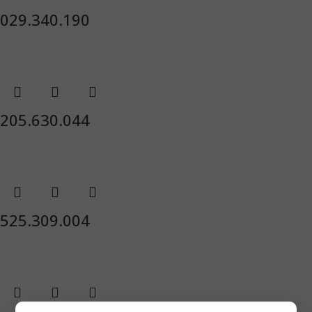
029.340.190
205.630.044
525.309.004