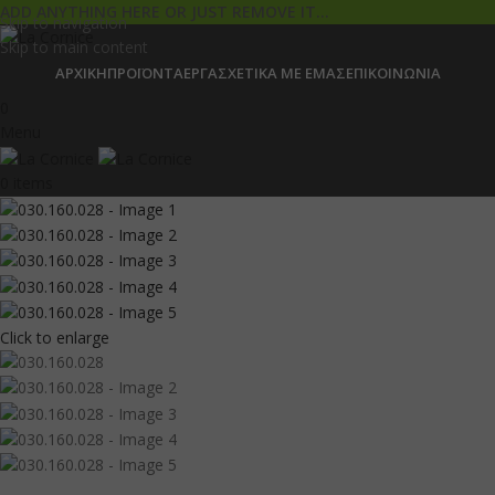
ADD ANYTHING HERE OR JUST REMOVE IT…
Skip to navigation
Skip to main content
ΑΡΧΙΚΉ
ΠΡΟΪΌΝΤΑ
ΈΡΓΑ
ΣΧΕΤΙΚΆ ΜΕ ΕΜΆΣ
ΕΠΙΚΟΙΝΩΝΊΑ
0
Menu
0
items
Click to enlarge