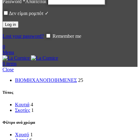
Password
*
Απαιτείται
Δεν είμαι ρομπότ ✓
Log in
Lost your password?
Remember me
0
Menu
0
items
Close
ΒΙΟΜΗΧΑΝΟΠΟΙΗΜΕΝΕΣ
25
Τύπος
Κουτιά
4
Σκοτίες
1
Φίλτρο ανά χρώμα
Χρυσό
1