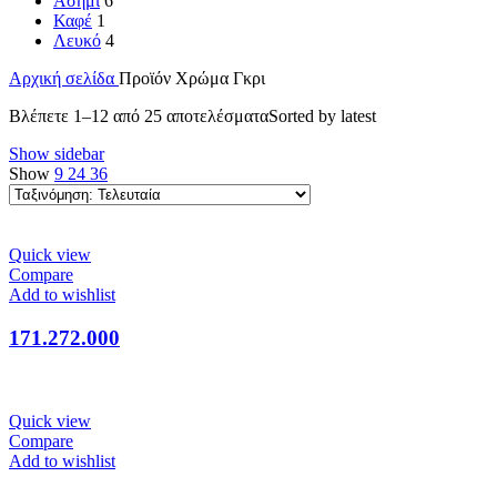
Ασημί
6
Καφέ
1
Λευκό
4
Αρχική σελίδα
Προϊόν Χρώμα
Γκρι
Βλέπετε 1–12 από 25 αποτελέσματα
Sorted by latest
Show sidebar
Show
9
24
36
Quick view
Compare
Add to wishlist
171.272.000
Quick view
Compare
Add to wishlist