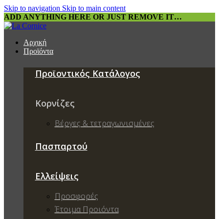
Skip to navigation
Skip to main content
ADD ANYTHING HERE OR JUST REMOVE IT…
Αρχική
Προϊόντα
Προϊοντικός Κατάλογος
Κορνίζες
Βέργες & τετραγωνισμένες
Πασπαρτού
Ελλείψεις
Προσφορές
Έτοιμα Προιόντα