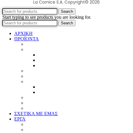
La Cornice S.A. Copyright© 2026
Search
Start typing to see products you are looking for.
Search
ΑΡΧΙΚΗ
ΠΡΟΪΟΝΤΑ
Προϊοντικός Κατάλογος
Κορνίζες
Βέργες & τετραγωνισμένες
Τεχνική παλαίωση & ζωγραφική
Επιπλέον προϊόντα
Πασπαρτού
Έργα
Ελλείψεις
Προσφορές
Έτοιμα Προϊόντα
Τζάμια
Πλάτες
Καθρέπτες
ΣΧΕΤΙΚΑ ΜΕ ΕΜΑΣ
ΕΡΓΑ
Ζωγραφική
Χαρακτική