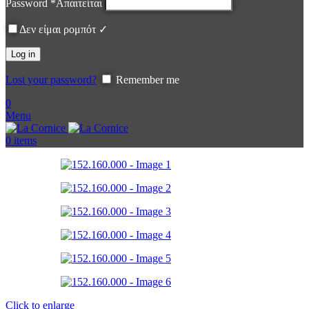
Password
*
Απαιτείται
Δεν είμαι ρομπότ ✓
Log in
Lost your password?
Remember me
0
Menu
0
items
Click to enlarge