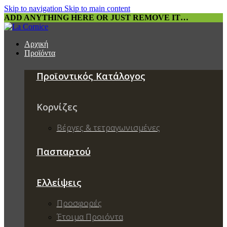
Skip to navigation
Skip to main content
ADD ANYTHING HERE OR JUST REMOVE IT…
Αρχική
Προϊόντα
Προϊοντικός Κατάλογος
Κορνίζες
Βέργες & τετραγωνισμένες
Πασπαρτού
Ελλείψεις
Προσφορές
Έτοιμα Προιόντα