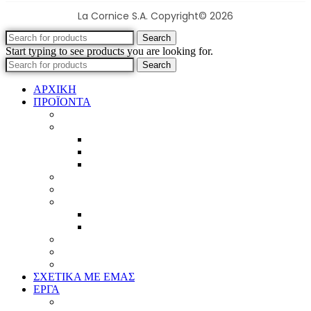
La Cornice S.A. Copyright© 2026
Search
Start typing to see products you are looking for.
Search
ΑΡΧΙΚΗ
ΠΡΟΪΟΝΤΑ
Προϊοντικός Κατάλογος
Κορνίζες
Βέργες & τετραγωνισμένες
Τεχνική παλαίωση & ζωγραφική
Επιπλέον προϊόντα
Πασπαρτού
Έργα
Ελλείψεις
Προσφορές
Έτοιμα Προϊόντα
Τζάμια
Πλάτες
Καθρέπτες
ΣΧΕΤΙΚΑ ΜΕ ΕΜΑΣ
ΕΡΓΑ
Ζωγραφική