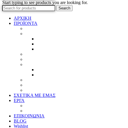
Start typing to see products you are looking for.
Search
ΑΡΧΙΚΗ
ΠΡΟΪΟΝΤΑ
Προϊοντικός Κατάλογος
Κορνίζες
Βέργες & τετραγωνισμένες
Τεχνική παλαίωση & ζωγραφική
Επιπλέον προϊόντα
Πασπαρτού
Έργα
Ελλείψεις
Προσφορές
Έτοιμα Προϊόντα
Τζάμια
Πλάτες
Καθρέπτες
ΣΧΕΤΙΚΑ ΜΕ ΕΜΑΣ
ΕΡΓΑ
Ζωγραφική
Χαρακτική
ΕΠΙΚΟΙΝΩΝΙΑ
BLOG
Wishlist