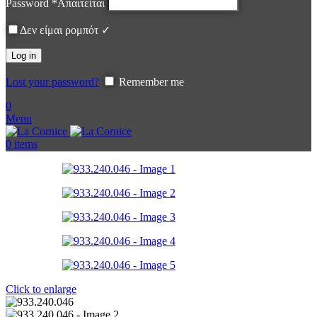
Password
*
Απαιτείται
Δεν είμαι ρομπότ ✓
Log in
Lost your password?
Remember me
0
Menu
0
items
Click to enlarge