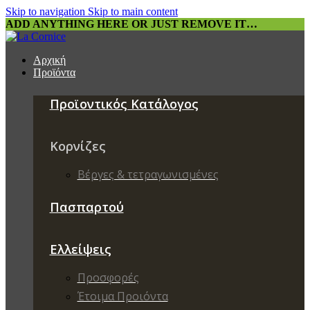
Skip to navigation
Skip to main content
ADD ANYTHING HERE OR JUST REMOVE IT…
Αρχική
Προϊόντα
Προϊοντικός Κατάλογος
Κορνίζες
Βέργες & τετραγωνισμένες
Πασπαρτού
Ελλείψεις
Προσφορές
Έτοιμα Προιόντα