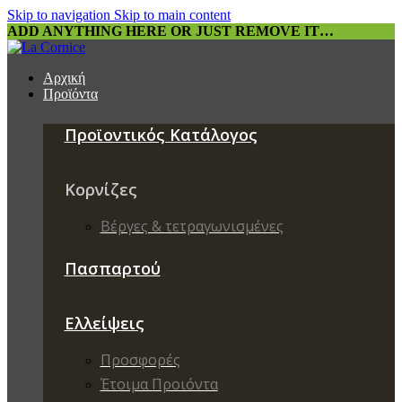
Skip to navigation
Skip to main content
ADD ANYTHING HERE OR JUST REMOVE IT…
Αρχική
Προϊόντα
Προϊοντικός Κατάλογος
Κορνίζες
Βέργες & τετραγωνισμένες
Πασπαρτού
Ελλείψεις
Προσφορές
Έτοιμα Προιόντα