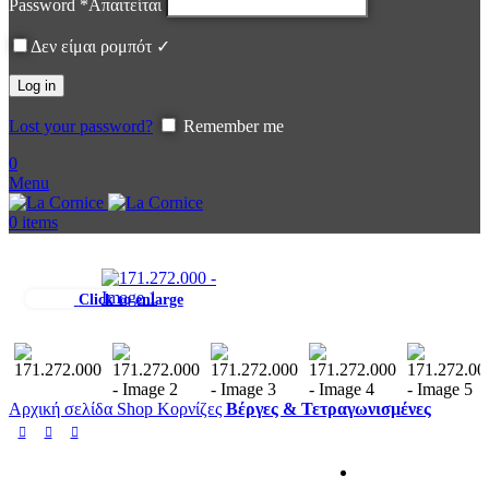
Password
*
Απαιτείται
Δεν είμαι ρομπότ ✓
Log in
Lost your password?
Remember me
0
Menu
0
items
Click to enlarge
Αρχική σελίδα
Shop
Κορνίζες
Βέργες & Τετραγωνισμένες