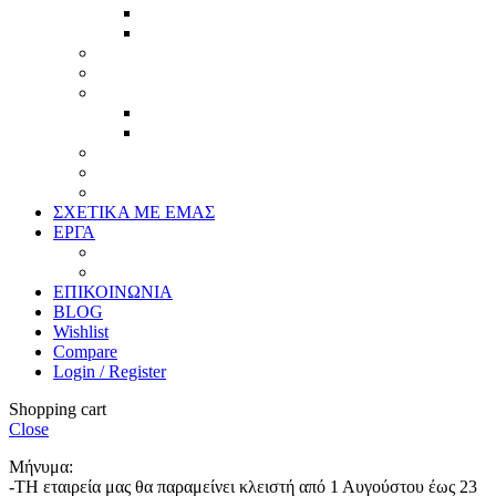
Τεχνική παλαίωση & ζωγραφική
Επιπλέον προϊόντα
Πασπαρτού
Έργα
Ελλείψεις
Προσφορές
Έτοιμα Προϊόντα
Τζάμια
Πλάτες
Καθρέπτες
ΣΧΕΤΙΚΑ ΜΕ ΕΜΑΣ
ΕΡΓΑ
Ζωγραφική
Χαρακτική
ΕΠΙΚΟΙΝΩΝΙΑ
BLOG
Wishlist
Compare
Login / Register
Shopping cart
Close
Μήνυμα:
-ΤΗ εταιρεία μας θα παραμείνει κλειστή από 1 Αυγούστου έως 23