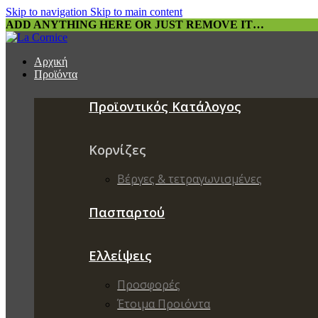
Skip to navigation
Skip to main content
ADD ANYTHING HERE OR JUST REMOVE IT…
Αρχική
Προϊόντα
Προϊοντικός Κατάλογος
Κορνίζες
Βέργες & τετραγωνισμένες
Πασπαρτού
Ελλείψεις
Προσφορές
Έτοιμα Προιόντα