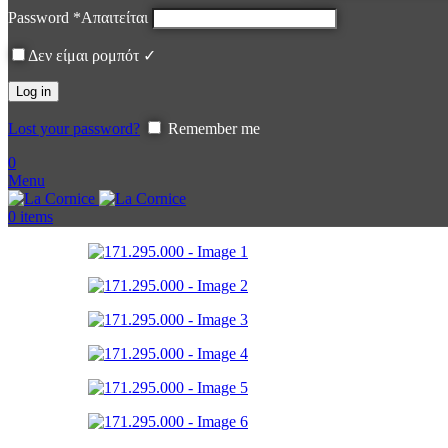
Password
*
Απαιτείται
Δεν είμαι ρομπότ ✓
Log in
Lost your password?
Remember me
0
Menu
0
items