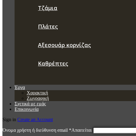
Τζάμια
Πλάτες
Αξεσουάρ κορνίζας
Καθρέπτες
Έργα
Χαρακτική
Ζωγραφική
Σχετικά με εμάς
Επικοινωνία
Sign in
Create an Account
Όνομα χρήστη ή διεύθυνση email
*
Απαιτείται