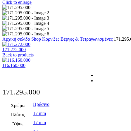
Click to enlarge
Αρχική σελίδα
Shop
Κορνίζες
Βέργες & Τετραγωνισμένες
171.295.
171.272.000
Back to products
116.160.000
171.295.000
Πράσινο
Χρώμα
17 mm
Πλάτος
17 mm
Ύψος