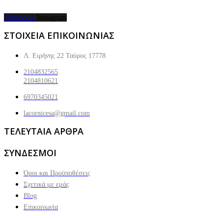
Facebook
Instagram
ΣΤΟΙΧΕΙΑ ΕΠΙΚΟΙΝΩΝΙΑΣ
Λ. Ειρήνης 22 Ταύρος 17778
2104832565
2104810621
6970345021
lacornicesa@gmail.com
ΤΕΛΕΥΤΑΙΑ ΑΡΘΡΑ
ΣΥΝΔΕΣΜΟΙ
Όροι και Προϋποθέσεις
Σχετικά με εμάς
Blog
Επικοινωνία