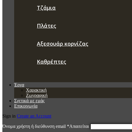
Τζάμια
Πλάτες
Αξεσουάρ κορνίζας
Καθρέπτες
Έργα
Χαρακτική
Ζωγραφική
Σχετικά με εμάς
Επικοινωνία
Sign in
Create an Account
Όνομα χρήστη ή διεύθυνση email
*
Απαιτείται