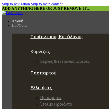
Skip to navigation
Skip to main content
ADD ANYTHING HERE OR JUST REMOVE IT…
Αρχική
Προϊόντα
Προϊοντικός Κατάλογος
Κορνίζες
Βέργες & τετραγωνισμένες
Πασπαρτού
Ελλείψεις
Προσφορές
Έτοιμα Προιόντα