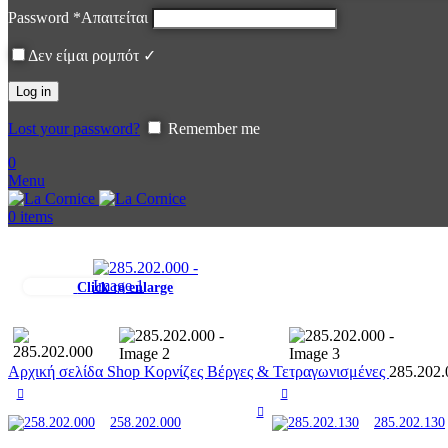
Password
*
Απαιτείται
Δεν είμαι ρομπότ ✓
Log in
Lost your password?
Remember me
0
Menu
0
items
Click to enlarge
Αρχική σελίδα
Shop
Κορνίζες
Βέργες & Τετραγωνισμένες
285.202.
258.202.000
285.202.130