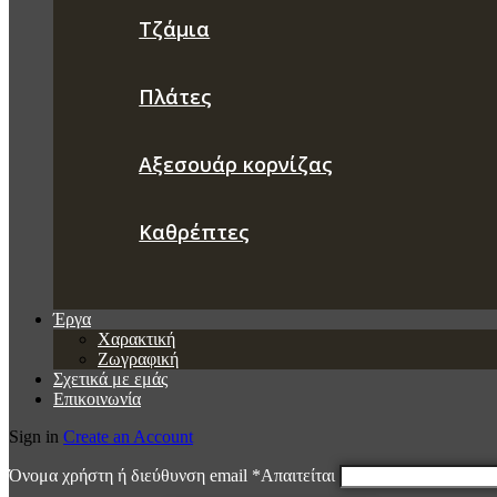
Τζάμια
Πλάτες
Αξεσουάρ κορνίζας
Καθρέπτες
Έργα
Χαρακτική
Ζωγραφική
Σχετικά με εμάς
Επικοινωνία
Sign in
Create an Account
Όνομα χρήστη ή διεύθυνση email
*
Απαιτείται