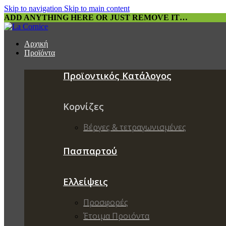
Skip to navigation
Skip to main content
ADD ANYTHING HERE OR JUST REMOVE IT…
Αρχική
Προϊόντα
Προϊοντικός Κατάλογος
Κορνίζες
Βέργες & τετραγωνισμένες
Πασπαρτού
Ελλείψεις
Προσφορές
Έτοιμα Προιόντα