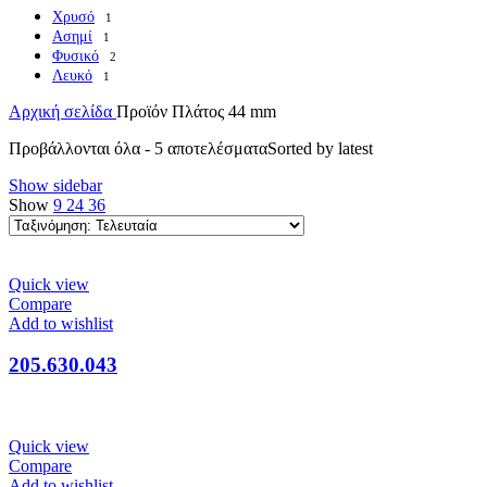
Χρυσό
1
Ασημί
1
Φυσικό
2
Λευκό
1
Αρχική σελίδα
Προϊόν Πλάτος
44 mm
Προβάλλονται όλα - 5 αποτελέσματα
Sorted by latest
Show sidebar
Show
9
24
36
Quick view
Compare
Add to wishlist
205.630.043
Quick view
Compare
Add to wishlist