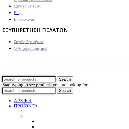
Σχετικά με εμάς
Blog
Επικοινωνία
ΕΞΥΠΗΡΕΤΗΣΗ ΠΕΛΑΤΩΝ
Συχνές Ερωτήσεις
Ο Λογαριασμός μου
Search
Start typing to see products you are looking for.
Search
ΑΡΧΙΚΗ
ΠΡΟΪΟΝΤΑ
Προϊοντικός Κατάλογος
Κορνίζες
Βέργες & τετραγωνισμένες
Τεχνική παλαίωση & ζωγραφική