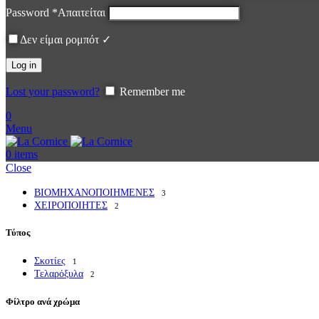
Password
*
Απαιτείται
Δεν είμαι ρομπότ ✓
Log in
Lost your password?
Remember me
0
Menu
0
items
Close
ΒΙΟΜΗΧΑΝΟΠΟΙΗΜΕΝΕΣ
3
ΧΕΙΡΟΠΟΙΗΤΕΣ
2
Τύπος
Σκοτίες
1
Τελαρόξυλα
2
Φίλτρο ανά χρώμα