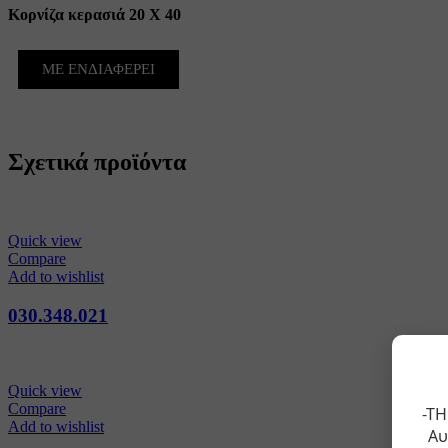
Κορνίζα κερασιά 20 Χ 40
ΜΕ ΕΝΔΙΑΦΕΡΕΙ
Σχετικά προϊόντα
Quick view
Compare
Add to wishlist
030.348.021
Quick view
Compare
-ΤΗ
Add to wishlist
Αυ