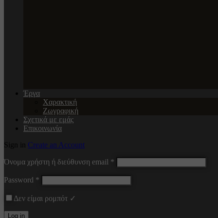
Έργα
Χαρακτική
Ζωγραφική
Σχετικά με εμάς
Επικοινωνία
Sign in
Create an Account
Όνομα χρήστη ή διεύθυνση email
*
Password
*
Δεν είμαι ρομπότ ✓
Log in