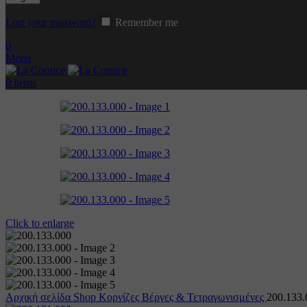
Lost your password?
Remember me
0
Menu
0
items
Click to enlarge
Αρχική σελίδα
Shop
Κορνίζες
Βέργες & Τετραγωνισμένες
200.133.