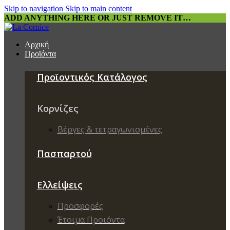
Skip to navigation
Skip to main content
ADD ANYTHING HERE OR JUST REMOVE IT…
Αρχική
Προϊόντα
Προϊοντικός Κατάλογος
Κορνίζες
Βέργες & τετραγωνισμένες
Πασπαρτού
Ελλείψεις
Προσφορές
Έτοιμα Προιόντα