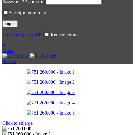
Password
*
Απαιτείται
Δεν είμαι ρομπότ ✓
Log in
Lost your password?
Remember me
0
Menu
0
items
Click to enlarge