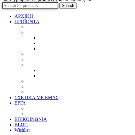
Search
ΑΡΧΙΚΗ
ΠΡΟΪΟΝΤΑ
Προϊοντικός Κατάλογος
Κορνίζες
Βέργες & τετραγωνισμένες
Τεχνική παλαίωση & ζωγραφική
Επιπλέον προϊόντα
Πασπαρτού
Έργα
Ελλείψεις
Προσφορές
Έτοιμα Προϊόντα
Τζάμια
Πλάτες
Καθρέπτες
ΣΧΕΤΙΚΑ ΜΕ ΕΜΑΣ
ΕΡΓΑ
Ζωγραφική
Χαρακτική
ΕΠΙΚΟΙΝΩΝΙΑ
BLOG
Wishlist