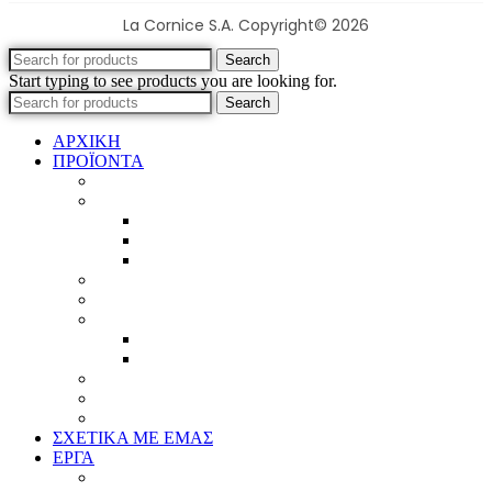
La Cornice S.A. Copyright© 2026
Search
Start typing to see products you are looking for.
Search
ΑΡΧΙΚΗ
ΠΡΟΪΟΝΤΑ
Προϊοντικός Κατάλογος
Κορνίζες
Βέργες & τετραγωνισμένες
Τεχνική παλαίωση & ζωγραφική
Επιπλέον προϊόντα
Πασπαρτού
Έργα
Ελλείψεις
Προσφορές
Έτοιμα Προϊόντα
Τζάμια
Πλάτες
Καθρέπτες
ΣΧΕΤΙΚΑ ΜΕ ΕΜΑΣ
ΕΡΓΑ
Ζωγραφική