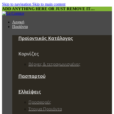
Skip to navigation
Skip to main content
ADD ANYTHING HERE OR JUST REMOVE IT…
Αρχική
Προϊόντα
Προϊοντικός Κατάλογος
Κορνίζες
Βέργες & τετραγωνισμένες
Πασπαρτού
Ελλείψεις
Προσφορές
Έτοιμα Προιόντα