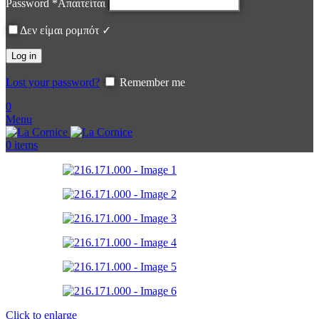
Password
*
Απαιτείται
Δεν είμαι ρομπότ ✓
Log in
Lost your password?
Remember me
0
Menu
0
items
Click to enlarge