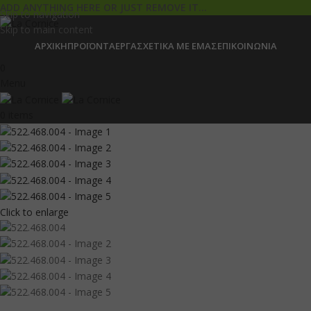
ADD ANYTHING HERE OR JUST REMOVE IT…
Skip to navigation
Skip to main content
ΑΡΧΙΚΉ
ΠΡΟΪΌΝΤΑ
ΈΡΓΑ
ΣΧΕΤΙΚΆ ΜΕ ΕΜΆΣ
ΕΠΙΚΟΙΝΩΝΊΑ
0
Menu
0
items
Click to enlarge