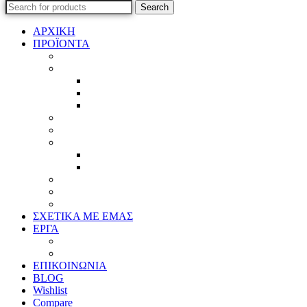
Search
ΑΡΧΙΚΗ
ΠΡΟΪΟΝΤΑ
Προϊοντικός Κατάλογος
Κορνίζες
Βέργες & τετραγωνισμένες
Τεχνική παλαίωση & ζωγραφική
Επιπλέον προϊόντα
Πασπαρτού
Έργα
Ελλείψεις
Προσφορές
Έτοιμα Προϊόντα
Τζάμια
Πλάτες
Καθρέπτες
ΣΧΕΤΙΚΑ ΜΕ ΕΜΑΣ
ΕΡΓΑ
Ζωγραφική
Χαρακτική
ΕΠΙΚΟΙΝΩΝΙΑ
BLOG
Wishlist
Compare