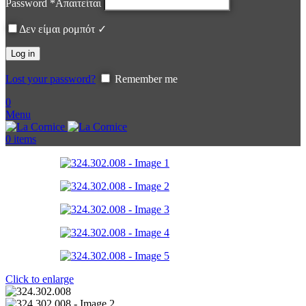
Password
*
Απαιτείται
Δεν είμαι ρομπότ ✓
Log in
Lost your password?
Remember me
0
Menu
0
items
Click to enlarge