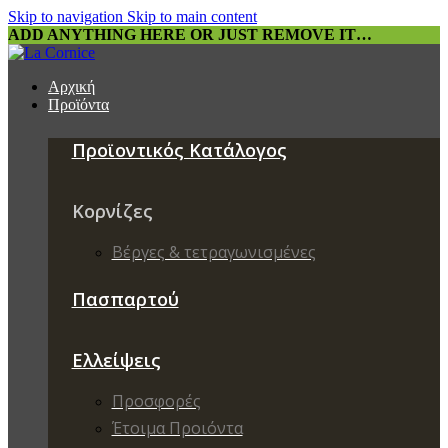
Skip to navigation
Skip to main content
ADD ANYTHING HERE OR JUST REMOVE IT…
Αρχική
Προϊόντα
Προϊοντικός Κατάλογος
Κορνίζες
Βέργες & τετραγωνισμένες
Πασπαρτού
Ελλείψεις
Προσφορές
Έτοιμα Προιόντα