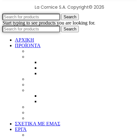
La Cornice S.A. Copyright© 2026
Search
Start typing to see products you are looking for.
Search
ΑΡΧΙΚΗ
ΠΡΟΪΟΝΤΑ
Προϊοντικός Κατάλογος
Κορνίζες
Βέργες & τετραγωνισμένες
Τεχνική παλαίωση & ζωγραφική
Επιπλέον προϊόντα
Πασπαρτού
Έργα
Ελλείψεις
Προσφορές
Έτοιμα Προϊόντα
Τζάμια
Πλάτες
Καθρέπτες
ΣΧΕΤΙΚΑ ΜΕ ΕΜΑΣ
ΕΡΓΑ
Ζωγραφική