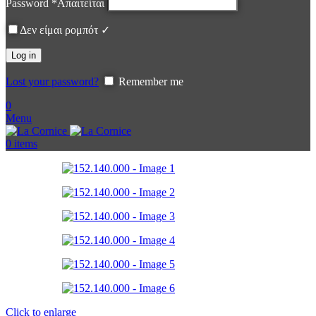
Password
*
Απαιτείται
Δεν είμαι ρομπότ ✓
Log in
Lost your password?
Remember me
0
Menu
0
items
Click to enlarge