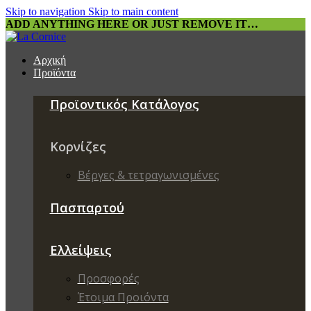
Skip to navigation
Skip to main content
ADD ANYTHING HERE OR JUST REMOVE IT…
Αρχική
Προϊόντα
Προϊοντικός Κατάλογος
Κορνίζες
Βέργες & τετραγωνισμένες
Πασπαρτού
Ελλείψεις
Προσφορές
Έτοιμα Προιόντα