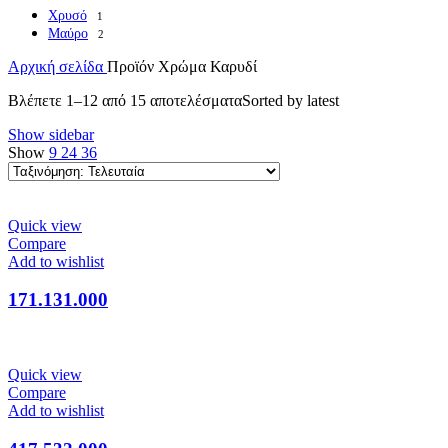
Χρυσό
1
Μαύρο
2
Αρχική σελίδα
Προϊόν Χρώμα
Καρυδί
Βλέπετε 1–12 από 15 αποτελέσματα
Sorted by latest
Show sidebar
Show
9
24
36
Quick view
Compare
Add to wishlist
171.131.000
Quick view
Compare
Add to wishlist