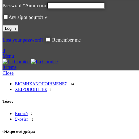
Password
*
Απαιτείται
Δεν είμαι ρομπότ ✓
Log in
Lost your password?
Remember me
0
Menu
0
items
Close
ΒΙΟΜΗΧΑΝΟΠΟΙΗΜΕΝΕΣ
14
ΧΕΙΡΟΠΟΙΗΤΕΣ
1
Τύπος
Κουτιά
7
Σκοτίες
2
Φίλτρο ανά χρώμα