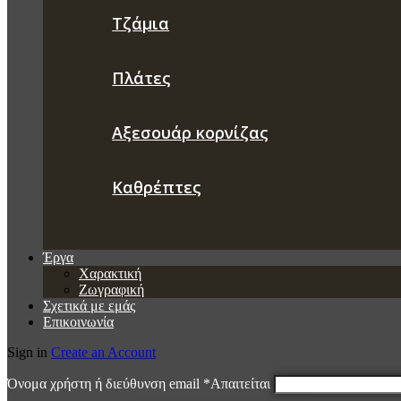
Τζάμια
Πλάτες
Αξεσουάρ κορνίζας
Καθρέπτες
Έργα
Χαρακτική
Ζωγραφική
Σχετικά με εμάς
Επικοινωνία
Sign in
Create an Account
Όνομα χρήστη ή διεύθυνση email
*
Απαιτείται