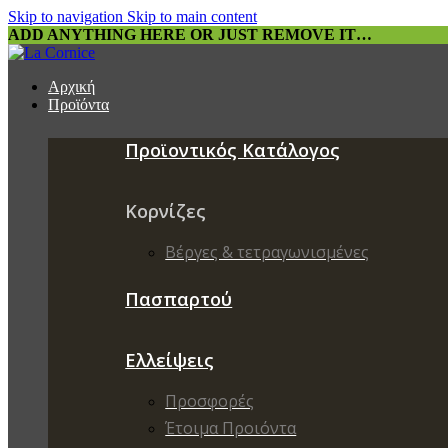
Skip to navigation
Skip to main content
ADD ANYTHING HERE OR JUST REMOVE IT…
Αρχική
Προϊόντα
Προϊοντικός Κατάλογος
Κορνίζες
Βέργες & τετραγωνισμένες
Πασπαρτού
Ελλείψεις
Προσφορές
Έτοιμα Προιόντα