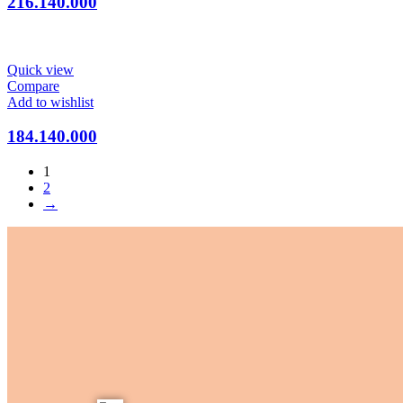
216.140.000
Quick view
Compare
Add to wishlist
184.140.000
1
2
→