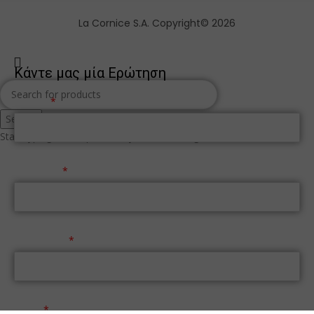
La Cornice S.A. Copyright© 2026
Κάντε μας μία Ερώτηση
Όνομα
Search
Start typing to see products you are looking for.
Επώνυμο
Τηλέφωνο
Email