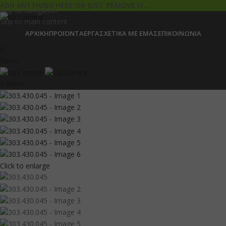
ADD ANYTHING HERE OR JUST REMOVE IT…
Skip to navigation
Skip to main content
ΑΡΧΙΚΉ
ΠΡΟΪΌΝΤΑ
ΈΡΓΑ
ΣΧΕΤΙΚΆ ΜΕ ΕΜΆΣ
ΕΠΙΚΟΙΝΩΝΊΑ
0
Menu
0
items
Click to enlarge