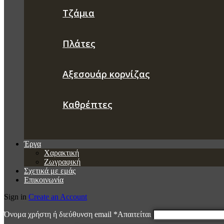
Τζάμια
Πλάτες
Αξεσουάρ κορνίζας
Καθρέπτες
Έργα
Χαρακτική
Ζωγραφική
Σχετικά με εμάς
Επικοινωνία
Sign in
Create an Account
Όνομα χρήστη ή διεύθυνση email
*
Απαιτείται