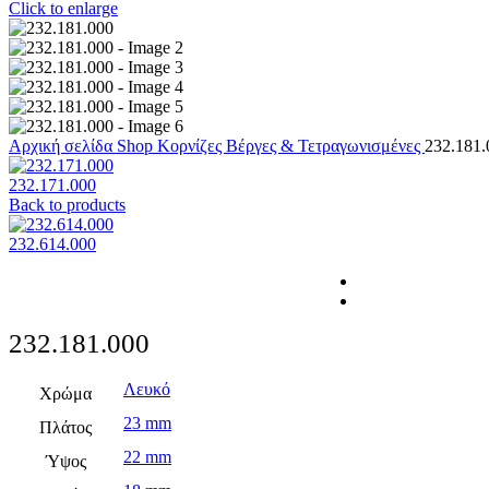
Click to enlarge
Αρχική σελίδα
Shop
Κορνίζες
Βέργες & Τετραγωνισμένες
232.181.
232.171.000
Back to products
232.614.000
232.181.000
Λευκό
Χρώμα
23 mm
Πλάτος
22 mm
Ύψος