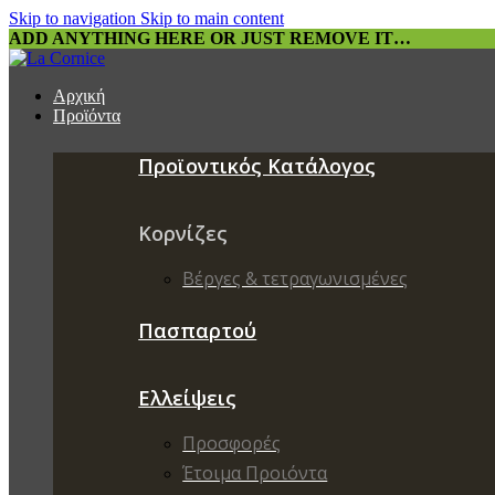
Skip to navigation
Skip to main content
ADD ANYTHING HERE OR JUST REMOVE IT…
Αρχική
Προϊόντα
Προϊοντικός Κατάλογος
Κορνίζες
Βέργες & τετραγωνισμένες
Πασπαρτού
Ελλείψεις
Προσφορές
Έτοιμα Προιόντα