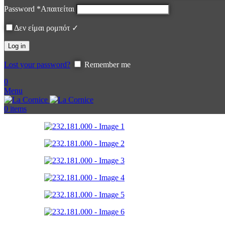
Password
*
Απαιτείται
Δεν είμαι ρομπότ ✓
Log in
Lost your password?
Remember me
0
Menu
0
items