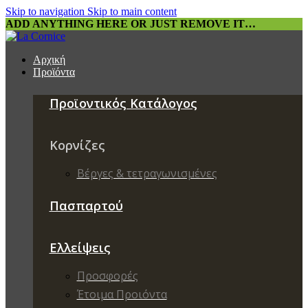
Skip to navigation
Skip to main content
ADD ANYTHING HERE OR JUST REMOVE IT…
Αρχική
Προϊόντα
Προϊοντικός Κατάλογος
Κορνίζες
Βέργες & τετραγωνισμένες
Πασπαρτού
Ελλείψεις
Προσφορές
Έτοιμα Προιόντα