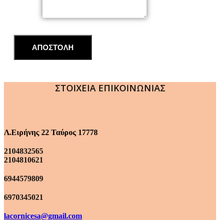
Μήνυμα
ΑΠΟΣΤΟΛΗ
ΣΤΟΙΧΕΙΑ ΕΠΙΚΟΙΝΩΝΙΑΣ
Λ.Ειρήνης 22 Ταύρος 17778
2104832565
2104810621
6944579809
6970345021
lacornicesa@gmail.com