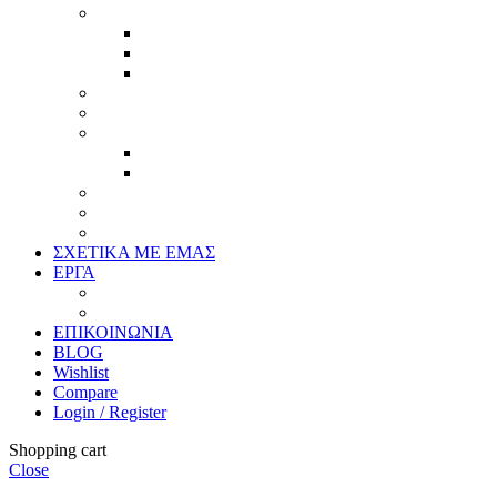
Κορνίζες
Βέργες & τετραγωνισμένες
Τεχνική παλαίωση & ζωγραφική
Επιπλέον προϊόντα
Πασπαρτού
Έργα
Ελλείψεις
Προσφορές
Έτοιμα Προϊόντα
Τζάμια
Πλάτες
Καθρέπτες
ΣΧΕΤΙΚΑ ΜΕ ΕΜΑΣ
ΕΡΓΑ
Ζωγραφική
Χαρακτική
ΕΠΙΚΟΙΝΩΝΙΑ
BLOG
Wishlist
Compare
Login / Register
Shopping cart
Close