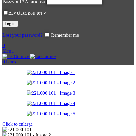
Password
*
Απαιτείται
Δεν είμαι ρομπότ ✓
Log in
Lost your password?
Remember me
0
Menu
0
items
Click to enlarge