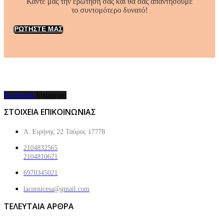
Κάντε μας την ερώτησή σας και θα σας απαντήσουμε
το συντομότερο δυνατό!
ΡΩΤΗΣΤΕ ΜΑΣ
Facebook
Instagram
ΣΤΟΙΧΕΙΑ ΕΠΙΚΟΙΝΩΝΙΑΣ
Λ. Ειρήνης 22 Ταύρος 17778
2104832565
2104810621
6970345021
lacornicesa@gmail.com
ΤΕΛΕΥΤΑΙΑ ΑΡΘΡΑ