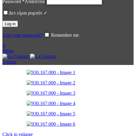
Password
*
Απαιτείται
Δεν είμαι ρομπότ ✓
Log in
Lost your password?
Remember me
0
Menu
0
items
Click to enlarge