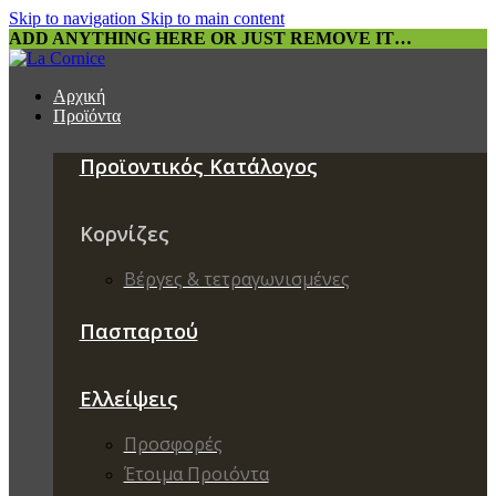
Skip to navigation
Skip to main content
ADD ANYTHING HERE OR JUST REMOVE IT…
Αρχική
Προϊόντα
Προϊοντικός Κατάλογος
Κορνίζες
Βέργες & τετραγωνισμένες
Πασπαρτού
Ελλείψεις
Προσφορές
Έτοιμα Προιόντα