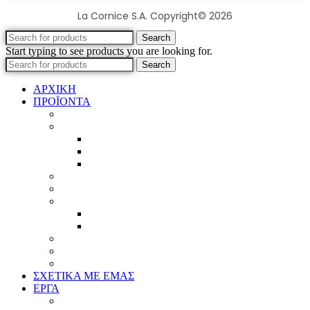
La Cornice S.A. Copyright© 2026
Search
Start typing to see products you are looking for.
Search
ΑΡΧΙΚΗ
ΠΡΟΪΟΝΤΑ
Προϊοντικός Κατάλογος
Κορνίζες
Βέργες & τετραγωνισμένες
Τεχνική παλαίωση & ζωγραφική
Επιπλέον προϊόντα
Πασπαρτού
Έργα
Ελλείψεις
Προσφορές
Έτοιμα Προϊόντα
Τζάμια
Πλάτες
Καθρέπτες
ΣΧΕΤΙΚΑ ΜΕ ΕΜΑΣ
ΕΡΓΑ
Ζωγραφική