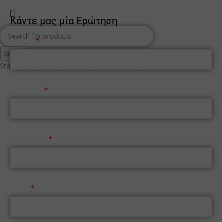
Κάντε μας μία Ερώτηση
Όνομα
Search
Start typing to see products you are looking for.
Επώνυμο
Τηλέφωνο
Email