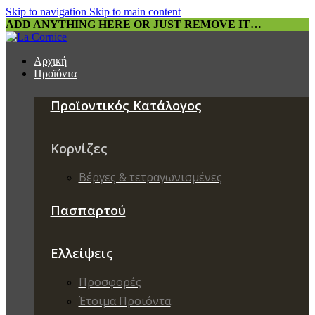
Skip to navigation
Skip to main content
ADD ANYTHING HERE OR JUST REMOVE IT…
Αρχική
Προϊόντα
Προϊοντικός Κατάλογος
Κορνίζες
Βέργες & τετραγωνισμένες
Πασπαρτού
Ελλείψεις
Προσφορές
Έτοιμα Προιόντα