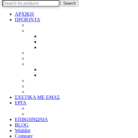
Search
ΑΡΧΙΚΗ
ΠΡΟΪΟΝΤΑ
Προϊοντικός Κατάλογος
Κορνίζες
Βέργες & τετραγωνισμένες
Τεχνική παλαίωση & ζωγραφική
Επιπλέον προϊόντα
Πασπαρτού
Έργα
Ελλείψεις
Προσφορές
Έτοιμα Προϊόντα
Τζάμια
Πλάτες
Καθρέπτες
ΣΧΕΤΙΚΑ ΜΕ ΕΜΑΣ
ΕΡΓΑ
Ζωγραφική
Χαρακτική
ΕΠΙΚΟΙΝΩΝΙΑ
BLOG
Wishlist
Compare