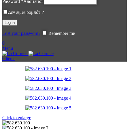
Password
*
Απαιτείται
Δεν είμαι ρομπότ ✓
Log in
Lost your password?
Remember me
0
Menu
0
items
Click to enlarge