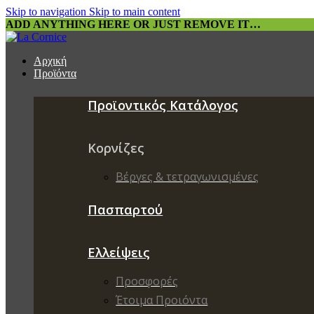
Skip to navigation
Skip to main content
ADD ANYTHING HERE OR JUST REMOVE IT…
Αρχική
Προϊόντα
Προϊοντικός Κατάλογος
Κορνίζες
Βέργες & τετραγωνισμένες
Πασπαρτού
Ελλείψεις
Προσφορές
Έτοιμα Προιόντα