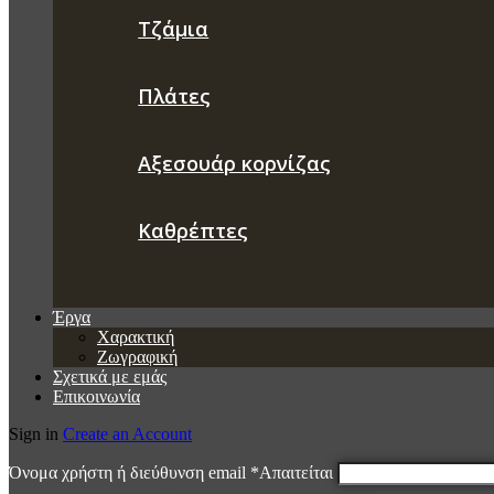
Τζάμια
Πλάτες
Αξεσουάρ κορνίζας
Καθρέπτες
Έργα
Χαρακτική
Ζωγραφική
Σχετικά με εμάς
Επικοινωνία
Sign in
Create an Account
Όνομα χρήστη ή διεύθυνση email
*
Απαιτείται