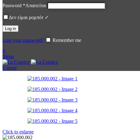
Password
*
Απαιτείται
Δεν είμαι ρομπότ ✓
Log in
Lost your password?
Remember me
0
Menu
0
items
Click to enlarge