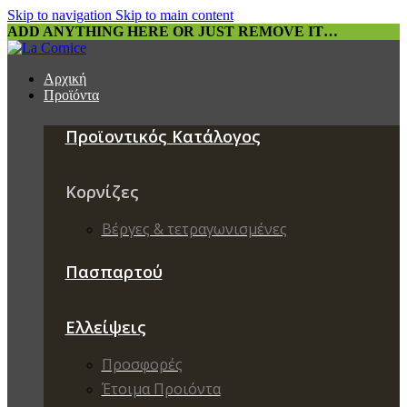
Skip to navigation
Skip to main content
ADD ANYTHING HERE OR JUST REMOVE IT…
Αρχική
Προϊόντα
Προϊοντικός Κατάλογος
Κορνίζες
Βέργες & τετραγωνισμένες
Πασπαρτού
Ελλείψεις
Προσφορές
Έτοιμα Προιόντα