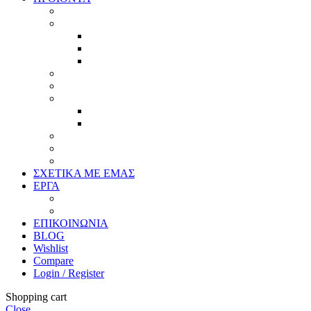
Προϊοντικός Κατάλογος
Κορνίζες
Βέργες & τετραγωνισμένες
Τεχνική παλαίωση & ζωγραφική
Επιπλέον προϊόντα
Πασπαρτού
Έργα
Ελλείψεις
Προσφορές
Έτοιμα Προϊόντα
Τζάμια
Πλάτες
Καθρέπτες
ΣΧΕΤΙΚΑ ΜΕ ΕΜΑΣ
ΕΡΓΑ
Ζωγραφική
Χαρακτική
ΕΠΙΚΟΙΝΩΝΙΑ
BLOG
Wishlist
Compare
Login / Register
Shopping cart
Close