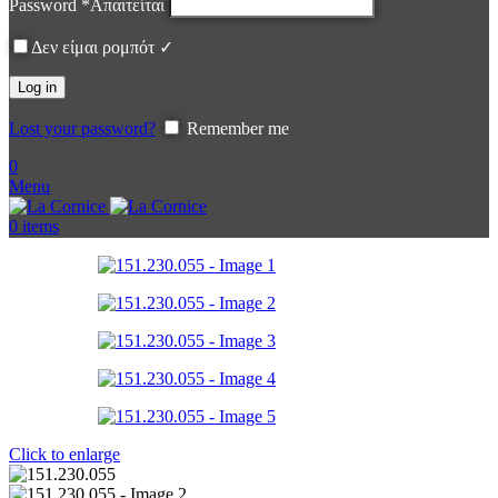
Password
*
Απαιτείται
Δεν είμαι ρομπότ ✓
Log in
Lost your password?
Remember me
0
Menu
0
items
Click to enlarge