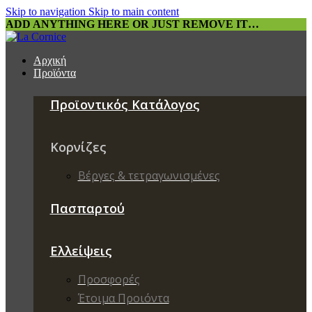
Skip to navigation
Skip to main content
ADD ANYTHING HERE OR JUST REMOVE IT…
Αρχική
Προϊόντα
Προϊοντικός Κατάλογος
Κορνίζες
Βέργες & τετραγωνισμένες
Πασπαρτού
Ελλείψεις
Προσφορές
Έτοιμα Προιόντα