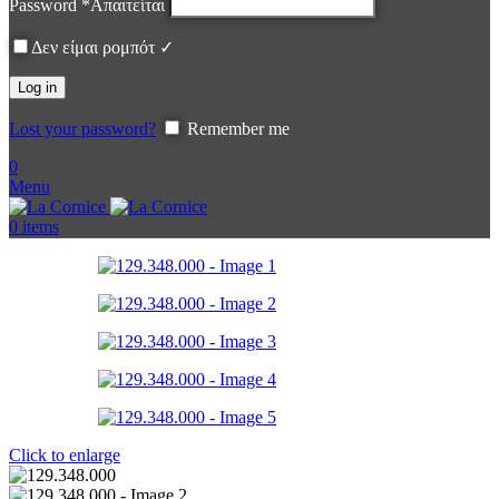
Password
*
Απαιτείται
Δεν είμαι ρομπότ ✓
Log in
Lost your password?
Remember me
0
Menu
0
items
Click to enlarge