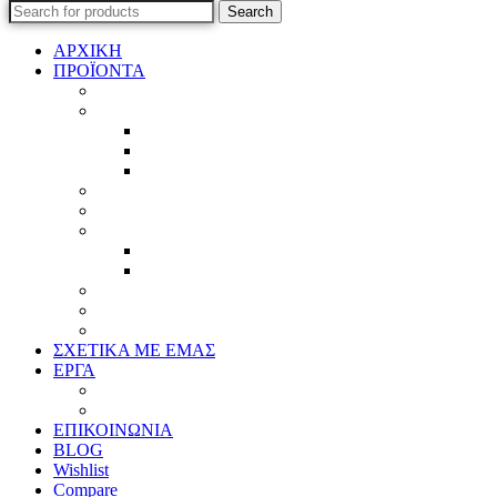
Search
ΑΡΧΙΚΗ
ΠΡΟΪΟΝΤΑ
Προϊοντικός Κατάλογος
Κορνίζες
Βέργες & τετραγωνισμένες
Τεχνική παλαίωση & ζωγραφική
Επιπλέον προϊόντα
Πασπαρτού
Έργα
Ελλείψεις
Προσφορές
Έτοιμα Προϊόντα
Τζάμια
Πλάτες
Καθρέπτες
ΣΧΕΤΙΚΑ ΜΕ ΕΜΑΣ
ΕΡΓΑ
Ζωγραφική
Χαρακτική
ΕΠΙΚΟΙΝΩΝΙΑ
BLOG
Wishlist
Compare