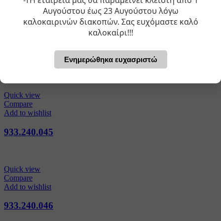
-ΤΗ εταιρεία μας θα παραμείνει κλειστή από 1
Αυγούστου έως 23 Αυγούστου λόγω
καλοκαιρινών διακοπών. Σας ευχόμαστε καλό
Quick view
Compare
καλοκαίρι!!!
Add to wishlist
751.280.000
Ενημερώθηκα ευχασριστώ
Quick view
Compare
Add to wishlist
933.240.045
Quick view
Compare
Add to wishlist
933.240.046