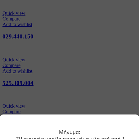
Quick view
Compare
Add to wishlist
029.440.150
Quick view
Compare
Add to wishlist
525.309.004
Quick view
Compare
Add to wishlist
751.290.000
Μήνυμα: