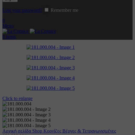
Lost your password?
Remember me
0
Menu
0
items
Click to enlarge
Αρχική σελίδα
Shop
Κορνίζες
Βέργες & Τετραγωνισμένες