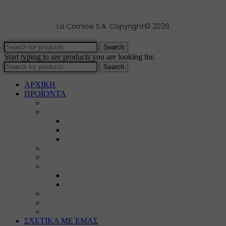
La Cornice S.A. Copyright© 2026
Search
Start typing to see products you are looking for.
Search
ΑΡΧΙΚΗ
ΠΡΟΪΟΝΤΑ
Προϊοντικός Κατάλογος
Κορνίζες
Βέργες & τετραγωνισμένες
Τεχνική παλαίωση & ζωγραφική
Επιπλέον προϊόντα
Πασπαρτού
Έργα
Ελλείψεις
Προσφορές
Έτοιμα Προϊόντα
Τζάμια
Πλάτες
Καθρέπτες
ΣΧΕΤΙΚΑ ΜΕ ΕΜΑΣ