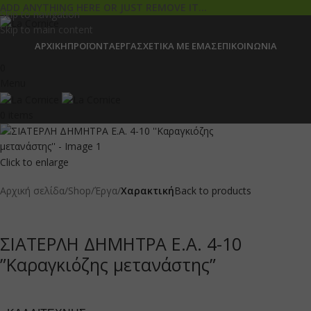
ADD ANYTHING HERE OR JUST REMOVE IT…
Skip to navigation
Skip to main content
ΑΡΧΙΚΉ
ΠΡΟΪΌΝΤΑ
ΈΡΓΑ
ΣΧΕΤΙΚΆ ΜΕ ΕΜΆΣ
ΕΠΙΚΟΙΝΩΝΊΑ
0
Menu
0
items
Click to enlarge
Αρχική σελίδα
Shop
Έργα
Χαρακτική
Back to products
ΣΙΑΤΕΡΛΗ ΔΗΜΗΤΡΑ Ε.Α. 4-10
”Καραγκιόζης μετανάστης”