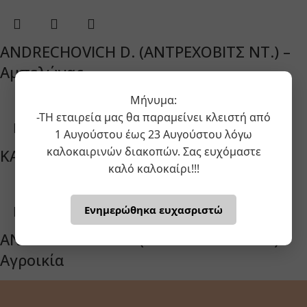
ANDRECHOVICH D. (ΑΝΤΡΕΧΟΒΙΤΣ ΝΤ.) –
Aμπελώνας
Μήνυμα:
-ΤΗ εταιρεία μας θα παραμείνει κλειστή από
1 Αυγούστου έως 23 Αυγούστου λόγω
καλοκαιρινών διακοπών. Σας ευχόμαστε
KADHIM (ΚΑΝΤΙΜ) 36-175 / 3
καλό καλοκαίρι!!!
Ενημερώθηκα ευχασριστώ
ANDRECHOVICH D. (ΑΝΤΡΕΧΟΒΙΤΣ ΝΤ.) –
Αγροικία