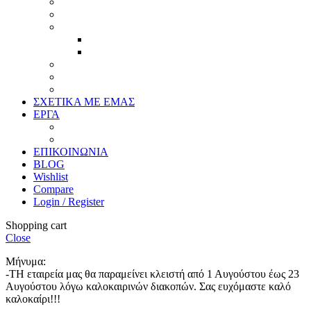
Πασπαρτού
Έργα
Ελλείψεις
Προσφορές
Έτοιμα Προϊόντα
Τζάμια
Πλάτες
Καθρέπτες
ΣΧΕΤΙΚΑ ΜΕ ΕΜΑΣ
ΕΡΓΑ
Ζωγραφική
Χαρακτική
ΕΠΙΚΟΙΝΩΝΙΑ
BLOG
Wishlist
Compare
Login / Register
Shopping cart
Close
Μήνυμα:
-ΤΗ εταιρεία μας θα παραμείνει κλειστή από 1 Αυγούστου έως 23
Αυγούστου λόγω καλοκαιρινών διακοπών. Σας ευχόμαστε καλό
καλοκαίρι!!!