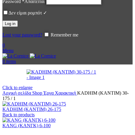
Password
*
Απαιτείται
Δεν είμαι ρομπότ ✓
Log in
Lost your password?
Remember me
0
Menu
0
items
Click to enlarge
Αρχική σελίδα
Shop
Έργα
Χαρακτική
KADHIM (ΚΑΝΤΙΜ) 30-
175 / 1
KADHIM (ΚΑΝΤΙΜ) 26-175
Back to products
KANG (ΚΑΝΓΚ) 6-100