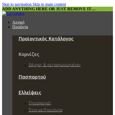
Skip to navigation
Skip to main content
ADD ANYTHING HERE OR JUST REMOVE IT…
Αρχική
Προϊόντα
Προϊοντικός Κατάλογος
Κορνίζες
Βέργες & τετραγωνισμένες
Πασπαρτού
Ελλείψεις
Προσφορές
Έτοιμα Προιόντα