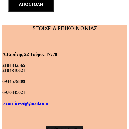
ΑΠΟΣΤΟΛΗ
ΣΤΟΙΧΕΙΑ ΕΠΙΚΟΙΝΩΝΙΑΣ
Λ.Ειρήνης 22 Ταύρος 17778
2104832565
2104810621
6944579809
6970345021
lacornicesa@gmail.com
Facebook
Instagram