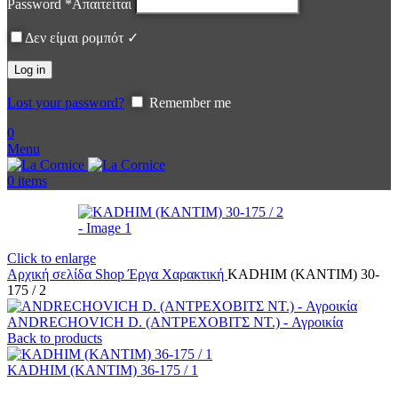
Password
*
Απαιτείται
Δεν είμαι ρομπότ ✓
Log in
Lost your password?
Remember me
0
Menu
0
items
Click to enlarge
Αρχική σελίδα
Shop
Έργα
Χαρακτική
KADHIM (ΚΑΝΤΙΜ) 30-
175 / 2
ANDRECHOVICH D. (ΑΝΤΡΕΧΟΒΙΤΣ ΝΤ.) - Αγροικία
Back to products
KADHIM (ΚΑΝΤΙΜ) 36-175 / 1