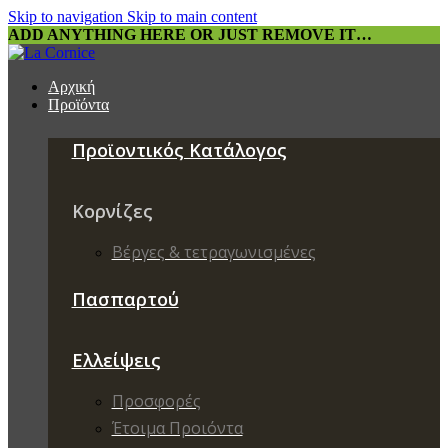
Skip to navigation
Skip to main content
ADD ANYTHING HERE OR JUST REMOVE IT…
Αρχική
Προϊόντα
Προϊοντικός Κατάλογος
Κορνίζες
Βέργες & τετραγωνισμένες
Πασπαρτού
Ελλείψεις
Προσφορές
Έτοιμα Προιόντα