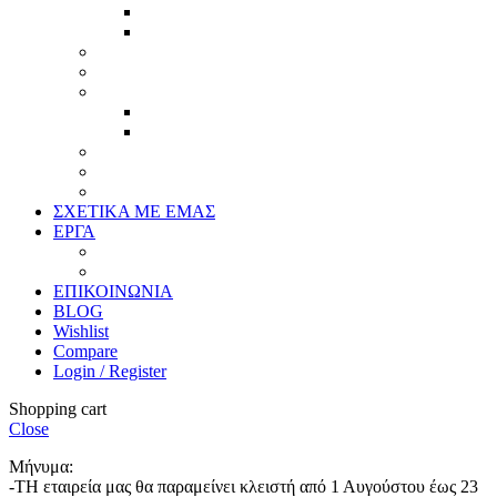
Τεχνική παλαίωση & ζωγραφική
Επιπλέον προϊόντα
Πασπαρτού
Έργα
Ελλείψεις
Προσφορές
Έτοιμα Προϊόντα
Τζάμια
Πλάτες
Καθρέπτες
ΣΧΕΤΙΚΑ ΜΕ ΕΜΑΣ
ΕΡΓΑ
Ζωγραφική
Χαρακτική
ΕΠΙΚΟΙΝΩΝΙΑ
BLOG
Wishlist
Compare
Login / Register
Shopping cart
Close
Μήνυμα:
-ΤΗ εταιρεία μας θα παραμείνει κλειστή από 1 Αυγούστου έως 23