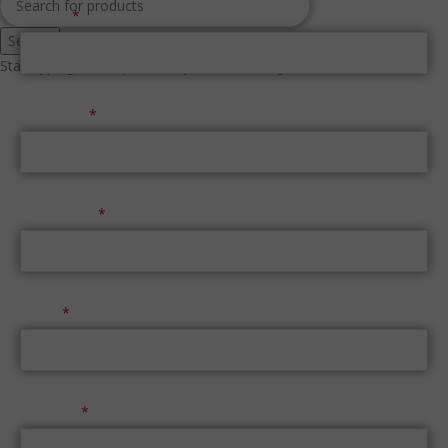
Όνομα
Search
Start typing to see products you are looking for.
Επώνυμο
Τηλέφωνο
Email
Μήνυμα