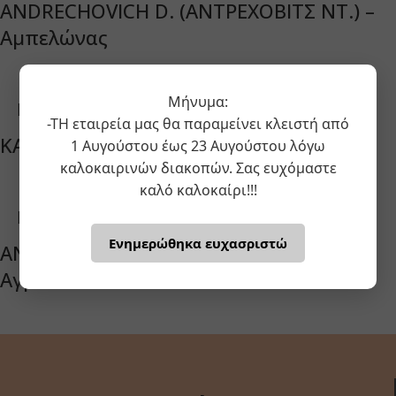
ANDRECHOVICH D. (ΑΝΤΡΕΧΟΒΙΤΣ ΝΤ.) –
Aμπελώνας
Μήνυμα:
-ΤΗ εταιρεία μας θα παραμείνει κλειστή από
KADHIM (ΚΑΝΤΙΜ) 36-175 / 3
1 Αυγούστου έως 23 Αυγούστου λόγω
καλοκαιρινών διακοπών. Σας ευχόμαστε
καλό καλοκαίρι!!!
Ενημερώθηκα ευχασριστώ
ANDRECHOVICH D. (ΑΝΤΡΕΧΟΒΙΤΣ ΝΤ.) –
Αγροικία