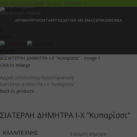
ADD ANYTHING HERE OR JUST REMOVE IT…
Skip to navigation
Skip to main content
ΑΡΧΙΚΉ
ΠΡΟΪΌΝΤΑ
ΈΡΓΑ
ΣΧΕΤΙΚΆ ΜΕ ΕΜΆΣ
ΕΠΙΚΟΙΝΩΝΊΑ
0
Menu
0
items
Click to enlarge
Αρχική σελίδα
Shop
Έργα
Χαρακτική
ΣΙΑΤΕΡΛΗ ΔΗΜΗΤΡΑ Ι-Χ ”Κυπαρίσσι”
Back to products
ΣΙΑΤΕΡΛΗ ΔΗΜΗΤΡΑ Ι-Χ ”Κυπαρίσσι”
ΚΑΛΛΙΤΈΧΝΗΣ
Σιατερλή Δήμητρα