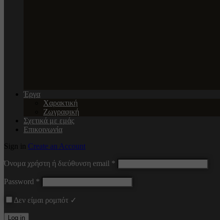
Έργα
Χαρακτική
Ζωγραφική
Σχετικά με εμάς
Επικοινωνία
Sign in
Create an Account
Όνομα χρήστη ή διεύθυνση email
*
Password
*
Δεν είμαι ρομπότ ✓
Log in