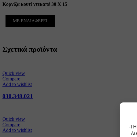
Κορνίζα κουτί ντεκαπέ 30 X 15
ΜΕ ΕΝΔΙΑΦΕΡΕΙ
Σχετικά προϊόντα
Quick view
Compare
Add to wishlist
030.348.021
Quick view
Compare
-ΤΗ
Add to wishlist
Αυ