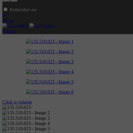
Remember me
0
Menu
0
items
Click to enlarge