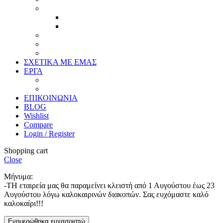
Ελλείψεις
Προσφορές
Έτοιμα Προϊόντα
Τζάμια
Πλάτες
Καθρέπτες
ΣΧΕΤΙΚΑ ΜΕ ΕΜΑΣ
ΕΡΓΑ
Ζωγραφική
Χαρακτική
ΕΠΙΚΟΙΝΩΝΙΑ
BLOG
Wishlist
Compare
Login / Register
Shopping cart
Close
Μήνυμα:
-ΤΗ εταιρεία μας θα παραμείνει κλειστή από 1 Αυγούστου έως 23
Αυγούστου λόγω καλοκαιρινών διακοπών. Σας ευχόμαστε καλό
καλοκαίρι!!!
Ενημερώθηκα ευχασριστώ