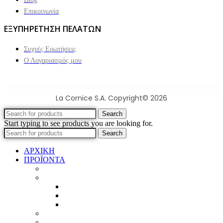
Επικοινωνία
ΕΞΥΠΗΡΕΤΗΣΗ ΠΕΛΑΤΩΝ
Συχνές Ερωτήσεις
Ο Λογαριασμός μου
La Cornice S.A. Copyright© 2026
Search
Start typing to see products you are looking for.
Search
ΑΡΧΙΚΗ
ΠΡΟΪΟΝΤΑ
Προϊοντικός Κατάλογος
Κορνίζες
Βέργες & τετραγωνισμένες
Τεχνική παλαίωση & ζωγραφική
Επιπλέον προϊόντα
Πασπαρτού
Έργα