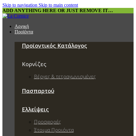
Skip to navigation
Skip to main content
ADD ANYTHING HERE OR JUST REMOVE IT…
Αρχική
Προϊόντα
Προϊοντικός Κατάλογος
Κορνίζες
Βέργες & τετραγωνισμένες
Πασπαρτού
Ελλείψεις
Προσφορές
Έτοιμα Προιόντα