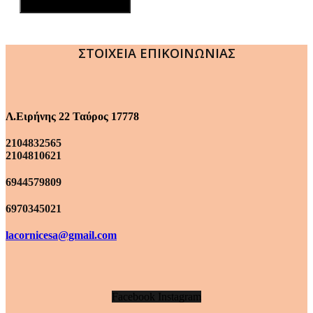
ΣΤΟΙΧΕΙΑ ΕΠΙΚΟΙΝΩΝΙΑΣ
Λ.Ειρήνης 22 Ταύρος 17778
2104832565
2104810621
6944579809
6970345021
lacornicesa@gmail.com
Facebook
Instagram