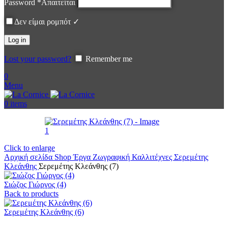
Password
*
Απαιτείται
Δεν είμαι ρομπότ ✓
Log in
Lost your password?
Remember me
0
Menu
0
items
Click to enlarge
Αρχική σελίδα
Shop
Έργα
Ζωγραφική
Καλλιτέχνες
Σερεμέτης
Κλεάνθης
Σερεμέτης Κλεάνθης (7)
Σιώζος Γιώργος (4)
Back to products
Σερεμέτης Κλεάνθης (6)