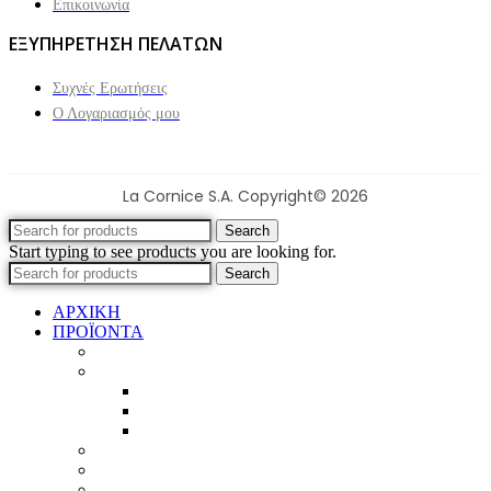
Επικοινωνία
ΕΞΥΠΗΡΕΤΗΣΗ ΠΕΛΑΤΩΝ
Συχνές Ερωτήσεις
Ο Λογαριασμός μου
La Cornice S.A. Copyright© 2026
Search
Start typing to see products you are looking for.
Search
ΑΡΧΙΚΗ
ΠΡΟΪΟΝΤΑ
Προϊοντικός Κατάλογος
Κορνίζες
Βέργες & τετραγωνισμένες
Τεχνική παλαίωση & ζωγραφική
Επιπλέον προϊόντα
Πασπαρτού
Έργα
Ελλείψεις