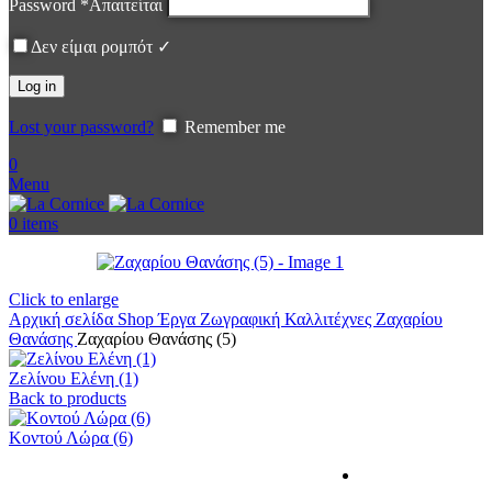
Password
*
Απαιτείται
Δεν είμαι ρομπότ ✓
Log in
Lost your password?
Remember me
0
Menu
0
items
Click to enlarge
Αρχική σελίδα
Shop
Έργα
Ζωγραφική
Καλλιτέχνες
Ζαχαρίου
Θανάσης
Ζαχαρίου Θανάσης (5)
Ζελίνου Ελένη (1)
Back to products
Κοντού Λώρα (6)