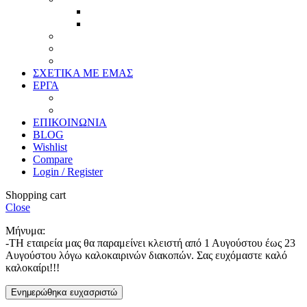
Προσφορές
Έτοιμα Προϊόντα
Τζάμια
Πλάτες
Καθρέπτες
ΣΧΕΤΙΚΑ ΜΕ ΕΜΑΣ
ΕΡΓΑ
Ζωγραφική
Χαρακτική
ΕΠΙΚΟΙΝΩΝΙΑ
BLOG
Wishlist
Compare
Login / Register
Shopping cart
Close
Μήνυμα:
-ΤΗ εταιρεία μας θα παραμείνει κλειστή από 1 Αυγούστου έως 23
Αυγούστου λόγω καλοκαιρινών διακοπών. Σας ευχόμαστε καλό
καλοκαίρι!!!
Ενημερώθηκα ευχασριστώ