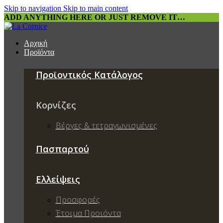
Skip to navigation
Skip to main content
ADD ANYTHING HERE OR JUST REMOVE IT…
Αρχική
Προϊόντα
Προϊοντικός Κατάλογος
Κορνίζες
Βέργες & τετραγωνισμένες
Πασπαρτού
Ελλείψεις
Προσφορές
Έτοιμα Προιόντα