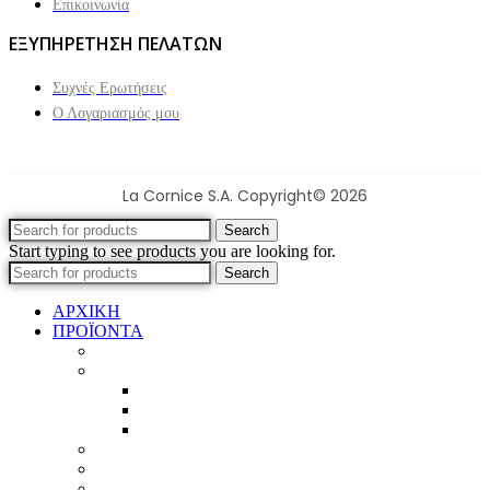
Επικοινωνία
ΕΞΥΠΗΡΕΤΗΣΗ ΠΕΛΑΤΩΝ
Συχνές Ερωτήσεις
Ο Λογαριασμός μου
La Cornice S.A. Copyright© 2026
Search
Start typing to see products you are looking for.
Search
ΑΡΧΙΚΗ
ΠΡΟΪΟΝΤΑ
Προϊοντικός Κατάλογος
Κορνίζες
Βέργες & τετραγωνισμένες
Τεχνική παλαίωση & ζωγραφική
Επιπλέον προϊόντα
Πασπαρτού
Έργα
Ελλείψεις