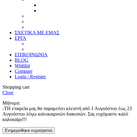
Προσφορές
Έτοιμα Προϊόντα
Τζάμια
Πλάτες
Καθρέπτες
ΣΧΕΤΙΚΑ ΜΕ ΕΜΑΣ
ΕΡΓΑ
Ζωγραφική
Χαρακτική
ΕΠΙΚΟΙΝΩΝΙΑ
BLOG
Wishlist
Compare
Login / Register
Shopping cart
Close
Μήνυμα:
-ΤΗ εταιρεία μας θα παραμείνει κλειστή από 1 Αυγούστου έως 23
Αυγούστου λόγω καλοκαιρινών διακοπών. Σας ευχόμαστε καλό
καλοκαίρι!!!
Ενημερώθηκα ευχασριστώ