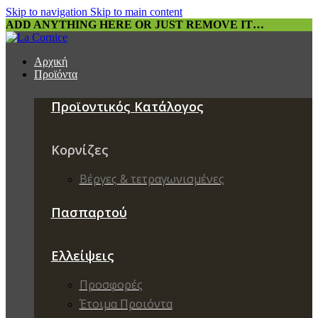
Skip to navigation
Skip to main content
ADD ANYTHING HERE OR JUST REMOVE IT…
Αρχική
Προϊόντα
Προϊοντικός Κατάλογος
Κορνίζες
Βέργες & τετραγωνισμένες
Πασπαρτού
Ελλείψεις
Προσφορές
Έτοιμα Προιόντα