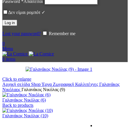
Password
*
Απαιτείται
Δεν είμαι ρομπότ ✓
Log in
Lost your password?
Remember me
0
Menu
0
items
Click to enlarge
Αρχική σελίδα
Shop
Έργα
Ζωγραφική
Καλλιτέχνες
Γαλανάκος
Νικόλαος
Γαλανάκος Νικόλας (9)
Γαλανάκος Νικόλας (6)
Back to products
Γαλανάκος Νικόλας (10)