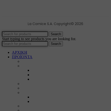
La Cornice S.A. Copyright© 2026
Search
Start typing to see products you are looking for.
Search
ΑΡΧΙΚΗ
ΠΡΟΪΟΝΤΑ
Προϊοντικός Κατάλογος
Κορνίζες
Βέργες & τετραγωνισμένες
Τεχνική παλαίωση & ζωγραφική
Επιπλέον προϊόντα
Πασπαρτού
Έργα
Ελλείψεις
Προσφορές
Έτοιμα Προϊόντα
Τζάμια
Πλάτες