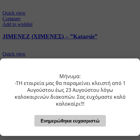
Quick view
Compare
Add to wishlist
JIMENEZ (ΧΙΜΕΝΕΣ) – ”Katarsis”
Quick view
Compare
Add to wishlist
Μήνυμα:
FIGUEROA (ΦΙΓΚΟΥΕΡΟΑ) – ”Les amours verts”
-ΤΗ εταιρεία μας θα παραμείνει κλειστή από 1
Αυγούστου έως 23 Αυγούστου λόγω
Quick view
καλοκαιρινών διακοπών. Σας ευχόμαστε καλό
Compare
καλοκαίρι!!!
Add to wishlist
FIGUEROA (ΦΙΓΚΟΥΕΡΟΑ) – ”Les Amours
Ενημερώθηκα ευχασριστώ
verts”