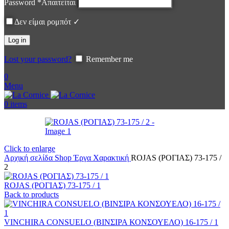
Password
*
Απαιτείται
Δεν είμαι ρομπότ ✓
Log in
Lost your password?
Remember me
0
Menu
0
items
Click to enlarge
Αρχική σελίδα
Shop
Έργα
Χαρακτική
ROJAS (ΡΟΓΙΑΣ) 73-175 /
2
ROJAS (ΡΟΓΙΑΣ) 73-175 / 1
Back to products
VINCHIRA CONSUELO (ΒΙΝΣΙΡΑ ΚΟΝΣΟΥΕΛΟ) 16-175 / 1