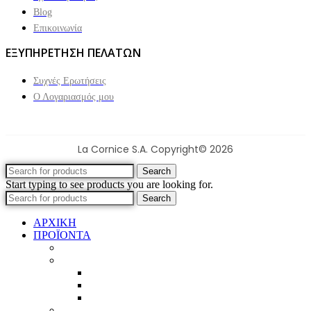
Blog
Επικοινωνία
ΕΞΥΠΗΡΕΤΗΣΗ ΠΕΛΑΤΩΝ
Συχνές Ερωτήσεις
Ο Λογαριασμός μου
La Cornice S.A. Copyright© 2026
Search
Start typing to see products you are looking for.
Search
ΑΡΧΙΚΗ
ΠΡΟΪΟΝΤΑ
Προϊοντικός Κατάλογος
Κορνίζες
Βέργες & τετραγωνισμένες
Τεχνική παλαίωση & ζωγραφική
Επιπλέον προϊόντα
Πασπαρτού