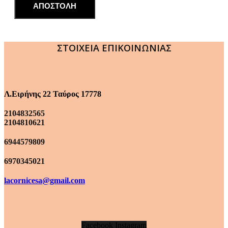
ΑΠΟΣΤΟΛΗ
ΣΤΟΙΧΕΙΑ ΕΠΙΚΟΙΝΩΝΙΑΣ
Λ.Ειρήνης 22 Ταύρος 17778
2104832565
2104810621
6944579809
6970345021
lacornicesa@gmail.com
Facebook
Instagram