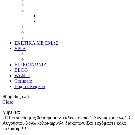
Έργα
Ελλείψεις
Προσφορές
Έτοιμα Προϊόντα
Τζάμια
Πλάτες
Καθρέπτες
ΣΧΕΤΙΚΑ ΜΕ ΕΜΑΣ
ΕΡΓΑ
Ζωγραφική
Χαρακτική
ΕΠΙΚΟΙΝΩΝΙΑ
BLOG
Wishlist
Compare
Login / Register
Shopping cart
Close
Μήνυμα:
-ΤΗ εταιρεία μας θα παραμείνει κλειστή από 1 Αυγούστου έως 23
Αυγούστου λόγω καλοκαιρινών διακοπών. Σας ευχόμαστε καλό
καλοκαίρι!!!