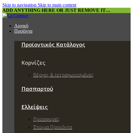
Skip to navigation
Skip to main content
ADD ANYTHING HERE OR JUST REMOVE IT…
Αρχική
Προϊόντα
Προϊοντικός Κατάλογος
Κορνίζες
Βέργες & τετραγωνισμένες
Πασπαρτού
Ελλείψεις
Προσφορές
Έτοιμα Προιόντα