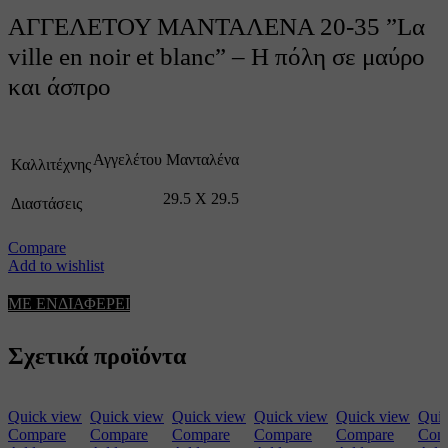
ΑΓΓΕΛΕΤΟΥ ΜΑΝΤΑΛΕΝΑ 20-35 ”Lα
ville en noir et blanc” – Η πόλη σε μαύρο
και άσπρο
Αγγελέτου Μανταλένα
Καλλιτέχνης
29.5 X 29.5
Διαστάσεις
Compare
Add to wishlist
ΜΕ ΕΝΔΙΑΦΕΡΕΙ
Σχετικά προϊόντα
Quick view
Quick view
Quick view
Quick view
Quick view
Quic
Compare
Compare
Compare
Compare
Compare
Com