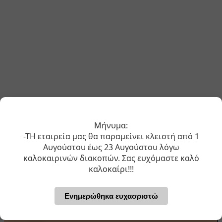
Μήνυμα:
-ΤΗ εταιρεία μας θα παραμείνει κλειστή από 1
Αυγούστου έως 23 Αυγούστου λόγω
καλοκαιρινών διακοπών. Σας ευχόμαστε καλό
Newsletter
καλοκαίρι!!!
Χρειάζεται μόνο ένα δευτερόλεπτο για να μαθαίνετε
Ενημερώθηκα ευχασριστώ
πρώτοι
τα τελευταία νέα και τις προσφορές μας…