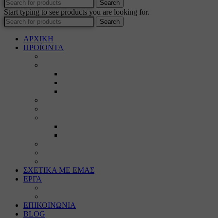
Search
Start typing to see products you are looking for.
Search
ΑΡΧΙΚΗ
ΠΡΟΪΟΝΤΑ
Προϊοντικός Κατάλογος
Κορνίζες
Βέργες & τετραγωνισμένες
Τεχνική παλαίωση & ζωγραφική
Επιπλέον προϊόντα
Πασπαρτού
Έργα
Ελλείψεις
Προσφορές
Έτοιμα Προϊόντα
Τζάμια
Πλάτες
Καθρέπτες
ΣΧΕΤΙΚΑ ΜΕ ΕΜΑΣ
ΕΡΓΑ
Ζωγραφική
Χαρακτική
ΕΠΙΚΟΙΝΩΝΙΑ
BLOG