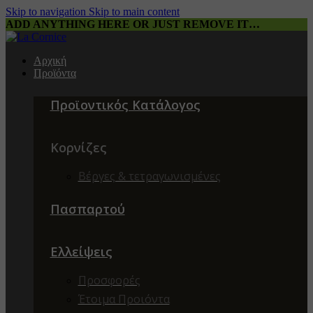
Skip to navigation
Skip to main content
ADD ANYTHING HERE OR JUST REMOVE IT…
Αρχική
Προϊόντα
Προϊοντικός Κατάλογος
Κορνίζες
Βέργες & τετραγωνισμένες
Πασπαρτού
Ελλείψεις
Προσφορές
Έτοιμα Προιόντα