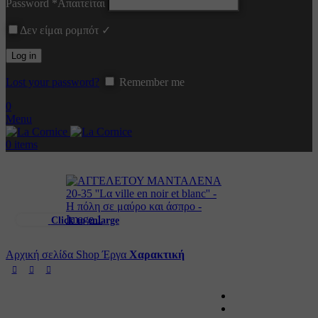
Password
*
Απαιτείται
Δεν είμαι ρομπότ ✓
Log in
Lost your password?
Remember me
0
Menu
0
items
Click to enlarge
Αρχική σελίδα
Shop
Έργα
Χαρακτική