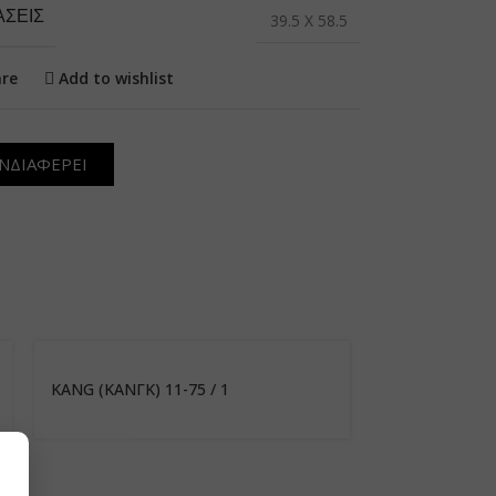
ΆΣΕΙΣ
39.5 X 58.5
re
Add to wishlist
ΝΔΙΑΦΕΡΕΙ
KANG (ΚΑΝΓΚ) 11-75 / 1