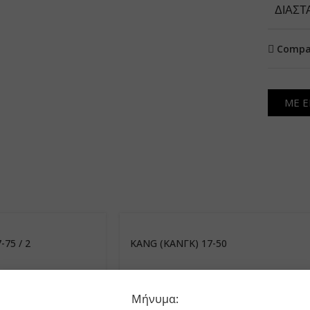
ΔΙΑΣΤ
Compa
ΜΕ Ε
75 / 2
KANG (ΚΑΝΓΚ) 17-50
Μήνυμα: