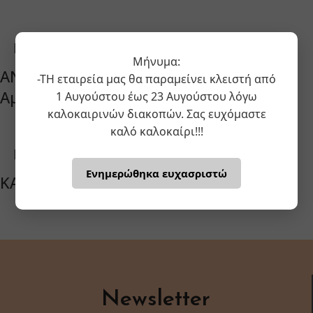
Μήνυμα:
ANDRECHOVICH D. (ΑΝΤΡΕΧΟΒΙΤΣ ΝΤ.) –
-ΤΗ εταιρεία μας θα παραμείνει κλειστή από
Aμπελώνας
1 Αυγούστου έως 23 Αυγούστου λόγω
καλοκαιρινών διακοπών. Σας ευχόμαστε
καλό καλοκαίρι!!!
Ενημερώθηκα ευχασριστώ
KADHIM (ΚΑΝΤΙΜ) 36-175 / 2
Newsletter