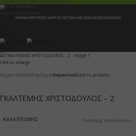
ADD ANYTHING HERE OR JUST REMOVE IT…
Skip to navigation
Skip to main content
ΑΡΧΙΚΉ
ΠΡΟΪΌΝΤΑ
ΈΡΓΑ
ΣΧΕΤΙΚΆ ΜΕ ΕΜΆΣ
ΕΠΙΚΟΙΝΩΝΊΑ
0
Menu
0
items
Click to enlarge
Αρχική σελίδα
Shop
Έργα
Χαρακτική
Back to products
ΓΚΑΛΤΕΜΗΣ ΧΡΙΣΤΟΔΟΥΛΟΣ – 2
ΚΑΛΛΙΤΈΧΝΗΣ
Γκαλτέμης Χριστόδουλος