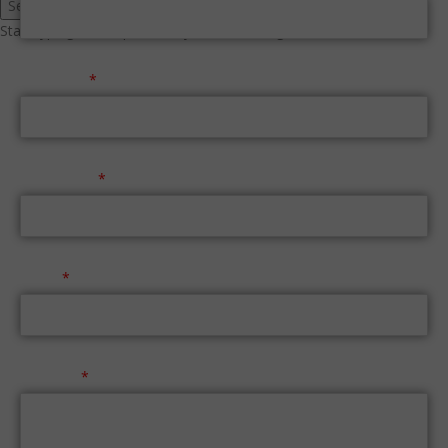
Search
Start typing to see products you are looking for.
Επώνυμο
Τηλέφωνο
Email
Μήνυμα